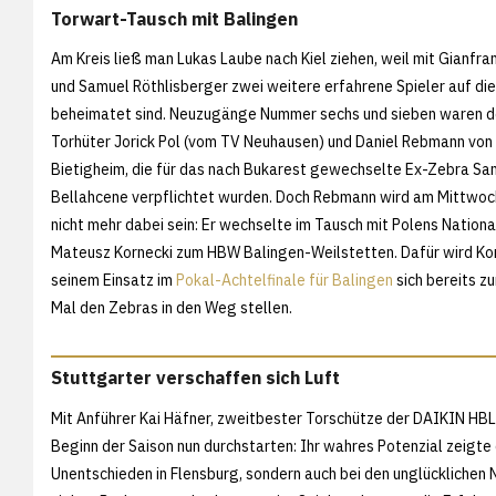
Torwart-Tausch mit Balingen
Am Kreis ließ man Lukas Laube nach Kiel ziehen, weil mit Gianfran
und Samuel Röthlisberger zwei weitere erfahrene Spieler auf die
beheimatet sind. Neuzugänge Nummer sechs und sieben waren d
Torhüter Jorick Pol (vom TV Neuhausen) und Daniel Rebmann von
Bietigheim, die für das nach Bukarest gewechselte Ex-Zebra Sa
Bellahcene verpflichtet wurden. Doch Rebmann wird am Mittwoc
nicht mehr dabei sein: Er wechselte im Tausch mit Polens Nationa
Mateusz Kornecki zum HBW Balingen-Weilstetten. Dafür wird Ko
seinem Einsatz im
Pokal-Achtelfinale für Balingen
sich bereits z
Mal den Zebras in den Weg stellen.
Stuttgarter verschaffen sich Luft
Mit Anführer Kai Häfner, zweitbester Torschütze der DAIKIN HBL 
Beginn der Saison nun durchstarten: Ihr wahres Potenzial zeigte
Unentschieden in Flensburg, sondern auch bei den unglücklichen