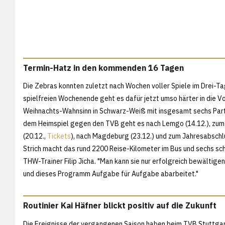
Termin-Hatz in den kommenden 16 Tagen
Die Zebras konnten zuletzt nach Wochen voller Spiele im Drei-
spielfreien Wochenende geht es dafür jetzt umso härter in die 
Weihnachts-Wahnsinn in Schwarz-Weiß mit insgesamt sechs Part
dem Heimspiel gegen den TVB geht es nach Lemgo (14.12.), zum P
(20.12.,
Tickets
), nach Magdeburg (23.12.) und zum Jahresabschl
Strich macht das rund 2200 Reise-Kilometer im Bus und sechs sch
THW-Trainer Filip Jicha. "Man kann sie nur erfolgreich bewältigen
und dieses Programm Aufgabe für Aufgabe abarbeitet."
Routinier Kai Häfner blickt positiv auf die Zukunft
Die Ereignisse der vergangenen Saison haben beim TVB Stuttga