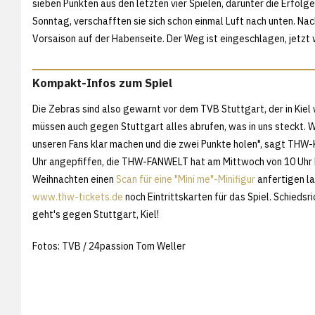
sieben Punkten aus den letzten vier Spielen, darunter die Erf
Sonntag, verschafften sie sich schon einmal Luft nach unten. Nac
Vorsaison auf der Habenseite. Der Weg ist eingeschlagen, jetzt 
Kompakt-Infos zum Spiel
Die Zebras sind also gewarnt vor dem TVB Stuttgart, der in Kiel 
müssen auch gegen Stuttgart alles abrufen, was in uns steckt. 
unseren Fans klar machen und die zwei Punkte holen", sagt THW-K
Uhr angepfiffen, die THW-FANWELT hat am Mittwoch von 10 Uhr b
Weihnachten einen
Scan für eine "Mini me"-Minifigur
anfertigen la
www.thw-tickets.de
noch Eintrittskarten für das Spiel. Schieds
geht's gegen Stuttgart, Kiel!
Fotos: TVB / 24passion Tom Weller