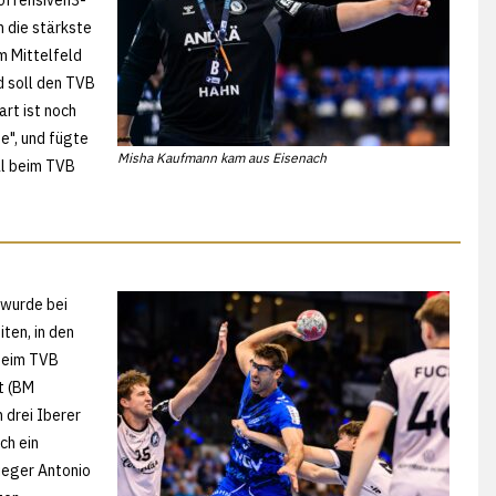
n die stärkste
m Mittelfeld
d soll den TVB
art ist noch
e", und fügte
Misha Kaufmann kam aus Eisenach
al beim TVB
 wurde bei
ten, in den
beim TVB
t (BM
 drei Iberer
ch ein
eger Antonio