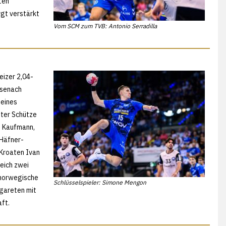
ten
rgt verstärkt
Vom SCM zum TVB: Antonio Serradilla
eizer 2,04-
isenach
seines
ster Schütze
s Kaufmann,
 Häfner-
 Kroaten Ivan
eich zwei
 norwegische
Schlüsselspieler: Simone Mengon
rgareten mit
ft.