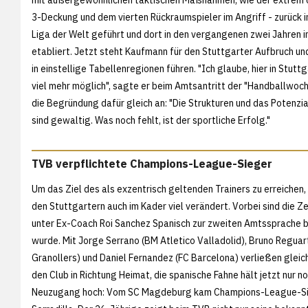
3-Deckung und dem vierten Rückraumspieler im Angriff - zurück i
Liga der Welt geführt und dort in den vergangenen zwei Jahren i
etabliert. Jetzt steht Kaufmann für den Stuttgarter Aufbruch un
in einstellige Tabellenregionen führen. "Ich glaube, hier in Stuttg
viel mehr möglich", sagte er beim Amtsantritt der "Handballwoch
die Begründung dafür gleich an: "Die Strukturen und das Potenzi
sind gewaltig. Was noch fehlt, ist der sportliche Erfolg."
TVB verpflichtete Champions-League-Sieger
Um das Ziel des als exzentrisch geltenden Trainers zu erreichen,
den Stuttgartern auch im Kader viel verändert. Vorbei sind die Zei
unter Ex-Coach Roi Sanchez Spanisch zur zweiten Amtssprache 
wurde. Mit Jorge Serrano (BM Atletico Valladolid), Bruno Reguar
Granollers) und Daniel Fernandez (FC Barcelona) verließen gleich
den Club in Richtung Heimat, die spanische Fahne hält jetzt nur no
Neuzugang hoch: Vom SC Magdeburg kam Champions-League-Si