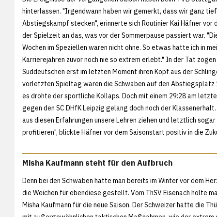
hinterlassen. "Irgendwann haben wir gemerkt, dass wir ganz tief
Abstiegskampf stecken", erinnerte sich Routinier Kai Häfner vor
der Spielzeit an das, was vor der Sommerpause passiert war. "Di
Wochen im Speziellen waren nicht ohne. So etwas hatte ich in me
Karrierejahren zuvor noch nie so extrem erlebt." In der Tat zogen
Süddeutschen erst im letzten Moment ihren Kopf aus der Schling
vorletzten Spieltag waren die Schwaben auf den Abstiegsplatz 
es drohte der sportliche Kollaps. Doch mit einem 29:28 am letzt
gegen den SC DHfK Leipzig gelang doch noch der Klassenerhalt.
aus diesen Erfahrungen unsere Lehren ziehen und letztlich sogar
profitieren", blickte Häfner vor dem Saisonstart positiv in die Z
Misha Kaufmann steht für den Aufbruch
Denn bei den Schwaben hatte man bereits im Winter vor dem Her
die Weichen für ebendiese gestellt. Vom ThSV Eisenach holte ma
Misha Kaufmann für die neue Saison. Der Schweizer hatte die Thü
mit außergewöhnlichen taktischen Maßnahmen, wie der extrem 