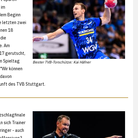
 im
 dem Beginn
e letzten zwei
inen 18
 die
e. Am
17 gerutscht,
en Spieltag
Bester TVB-Torschütze: Kai Häfner
 "Wir können
 davon
ukunft des TVB Stuttgart.
zschlagfinale
n sich Trainer
ringer - auch
offensiven3-