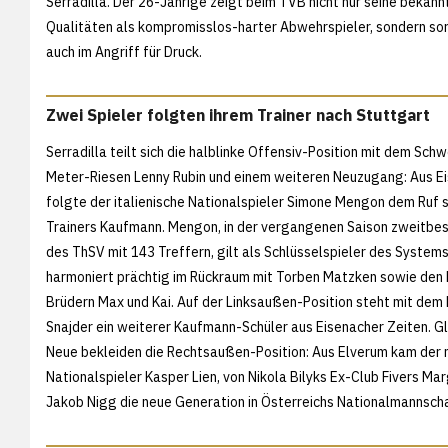
Serradilla. Der 26-Jährige zeigt beim TVB nicht nur seine bekann
Qualitäten als kompromisslos-harter Abwehrspieler, sondern so
auch im Angriff für Druck.
Zwei Spieler folgten ihrem Trainer nach Stuttgart
Serradilla teilt sich die halblinke Offensiv-Position mit dem Schw
Meter-Riesen Lenny Rubin und einem weiteren Neuzugang: Aus E
folgte der italienische Nationalspieler Simone Mengon dem Ruf 
Trainers Kaufmann. Mengon, in der vergangenen Saison zweitbe
des ThSV mit 143 Treffern, gilt als Schlüsselspieler des System
harmoniert prächtig im Rückraum mit Torben Matzken sowie den
Brüdern Max und Kai. Auf der Linksaußen-Position steht mit dem
Snajder ein weiterer Kaufmann-Schüler aus Eisenacher Zeiten. Gl
Neue bekleiden die Rechtsaußen-Position: Aus Elverum kam der
Nationalspieler Kasper Lien, von Nikola Bilyks Ex-Club Fivers Ma
Jakob Nigg die neue Generation in Österreichs Nationalmannscha