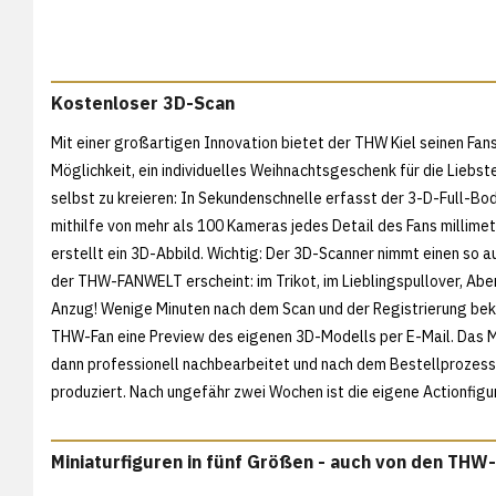
Kostenloser 3D-Scan
Mit einer großartigen Innovation bietet der THW Kiel seinen Fans
Möglichkeit, ein individuelles Weihnachtsgeschenk für die Liebst
selbst zu kreieren: In Sekundenschnelle erfasst der 3-D-Full-B
mithilfe von mehr als 100 Kameras jedes Detail des Fans millim
erstellt ein 3D-Abbild. Wichtig: Der 3D-Scanner nimmt einen so au
der THW-FANWELT erscheint: im Trikot, im Lieblingspullover, Abe
Anzug! Wenige Minuten nach dem Scan und der Registrierung be
THW-Fan eine Preview des eigenen 3D-Modells per E-Mail. Das M
dann professionell nachbearbeitet und nach dem Bestellprozess 
produziert. Nach ungefähr zwei Wochen ist die eigene Actionfig
Miniaturfiguren in fünf Größen - auch von den THW