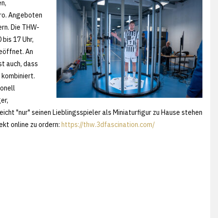
n,
uro. Angeboten
ern. Die THW-
bis 17 Uhr,
eöffnet. An
st auch, dass
 kombiniert.
onell
er,
leicht "nur" seinen Lieblingsspieler als Miniaturfigur zu Hause stehen
kt online zu ordern:
https://thw.3dfascination.com/