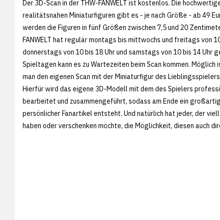
Der 3D-Scan in der THW-FANWELT ist kostenlos. Die hochwertige
realitätsnahen Miniaturfiguren gibt es - je nach Größe - ab 49 E
werden die Figuren in fünf Größen zwischen 7,5 und 20 Zentimet
FANWELT hat regulär montags bis mittwochs und freitags von 10 
donnerstags von 10 bis 18 Uhr und samstags von 10 bis 14 Uhr g
Spieltagen kann es zu Wartezeiten beim Scan kommen. Möglich i
man den eigenen Scan mit der Miniaturfigur des Lieblingsspielers
Hierfür wird das eigene 3D-Modell mit dem des Spielers professi
bearbeitet und zusammengeführt, sodass am Ende ein großartig
persönlicher Fanartikel entsteht. Und natürlich hat jeder, der viel
haben oder verschenken möchte, die Möglichkeit, diesen auch dire