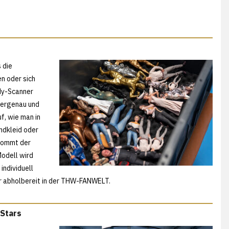
 die
en oder sich
ody-Scanner
etergenau und
f, wie man in
ndkleid oder
kommt der
odell wird
individuell
ur abholbereit in der THW-FANWELT.
-Stars