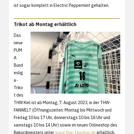
ist sogar komplett in Electric Peppermint gehalten.
Trikot ab Montag erhältlich
Das
neue
PUM
A
Bund
eslig
a-
Triko
t des
THW Kiel ist ab Montag, 7. August 2023, in der THW-
FANWELT (Öffnungszeiten: Montag bis Mittwoch und
Freitag 10 bis 17 Uhr, donnerstags 10 bis 18 Uhr und
samstags 10 bis 14 Uhr) sowie im neuen Onlineshop des
Rekordmeisters unter
www.thw-fanshop.de
erhältlich.