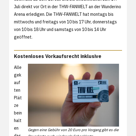
Juli direkt vor Ort in der THW-FANWELT an der Wunderino
Arena erledigen. Die THW-FANWELT hat montags bis
mittwochs und freitags von 10 bis 17 Uhr, donnerstags
von 10 bis 18 Uhr und samstags von 10 bis 14 Uhr
geöffnet.
Kostenloses Vorkaufsrecht inklusive
Alle
gek
auf
ten
Plät
ze
bein
halt
en
Gegen eine Gebühr von 20 Euro pro Vorgang gibt es die
das