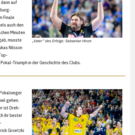
 dann auf
sburg-
m Finale
iels auch den
schen Minuten
 gab, musste
„Vater“ des Erfolgs: Sebastian Hinze
ukas Nilsson
Top-
Pokal-Triumph in der Geschichte des Clubs.
Pokalsieger
piel gehen.
r ist Dreh-
h ihr bester
-
rick Groetzki