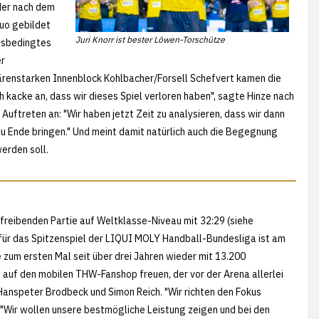
 der nach dem
Duo gebildet
Juri Knorr ist bester Löwen-Torschütze
itsbedingtes
er
ärenstarken Innenblock Kohlbacher/Forsell Schefvert kamen die
h kacke an, dass wir dieses Spiel verloren haben", sagte Hinze nach
Auftreten an: "Wir haben jetzt Zeit zu analysieren, dass wir dann
zu Ende bringen." Und meint damit natürlich auch die Begegnung
erden soll.
freibenden Partie auf Weltklasse-Niveau mit 32:29 (siehe
 für das Spitzenspiel der LIQUI MOLY Handball-Bundesliga ist am
 zum ersten Mal seit über drei Jahren wieder mit 13.200
h auf den mobilen THW-Fanshop freuen, der vor der Arena allerlei
Hanspeter Brodbeck und Simon Reich. "Wir richten den Fokus
: "Wir wollen unsere bestmögliche Leistung zeigen und bei den