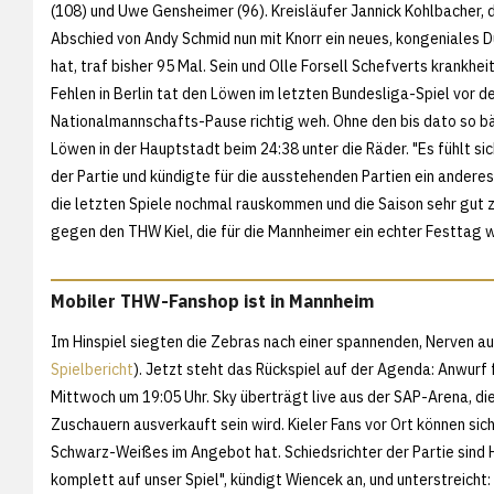
(108) und Uwe Gensheimer (96). Kreisläufer Jannick Kohlbacher,
Abschied von Andy Schmid nun mit Knorr ein neues, kongeniales 
hat, traf bisher 95 Mal. Sein und Olle Forsell Schefverts krankhe
Fehlen in Berlin tat den Löwen im letzten Bundesliga-Spiel vor d
Nationalmannschafts-Pause richtig weh. Ohne den bis dato so b
Löwen in der Hauptstadt beim 24:38 unter die Räder. "Es fühlt sic
der Partie und kündigte für die ausstehenden Partien ein anderes 
die letzten Spiele nochmal rauskommen und die Saison sehr gut 
gegen den THW Kiel, die für die Mannheimer ein echter Festtag w
Mobiler THW-Fanshop ist in Mannheim
Im Hinspiel siegten die Zebras nach einer spannenden, Nerven au
Spielbericht
). Jetzt steht das Rückspiel auf der Agenda: Anwurf
Mittwoch um 19:05 Uhr. Sky überträgt live aus der SAP-Arena, die
Zuschauern ausverkauft sein wird. Kieler Fans vor Ort können sic
Schwarz-Weißes im Angebot hat. Schiedsrichter der Partie sind 
komplett auf unser Spiel", kündigt Wiencek an, und unterstreicht