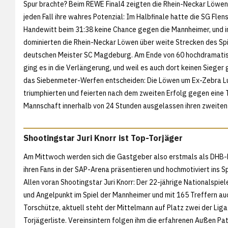
Spur brachte? Beim REWE Final4 zeigten die Rhein-Neckar Löwen
jeden Fall ihre wahres Potenzial: Im Halbfinale hatte die SG Flen
Handewitt beim 31:38 keine Chance gegen die Mannheimer, und i
dominierten die Rhein-Neckar Löwen über weite Strecken des Sp
deutschen Meister SC Magdeburg. Am Ende von 60 hochdramati
ging es in die Verlängerung, und weil es auch dort keinen Sieger
das Siebenmeter-Werfen entscheiden: Die Löwen um Ex-Zebra L
triumphierten und feierten nach dem zweiten Erfolg gegen eine 
Mannschaft innerhalb von 24 Stunden ausgelassen ihren zweiten 
Shootingstar Juri Knorr ist Top-Torjäger
Am Mittwoch werden sich die Gastgeber also erstmals als DHB-
ihren Fans in der SAP-Arena präsentieren und hochmotiviert ins S
Allen voran Shootingstar Juri Knorr: Der 22-jährige Nationalspiele
und Angelpunkt im Spiel der Mannheimer und mit 165 Treffern auc
Torschütze, aktuell steht der Mittelmann auf Platz zwei der Liga
Torjägerliste. Vereinsintern folgen ihm die erfahrenen Außen Pat