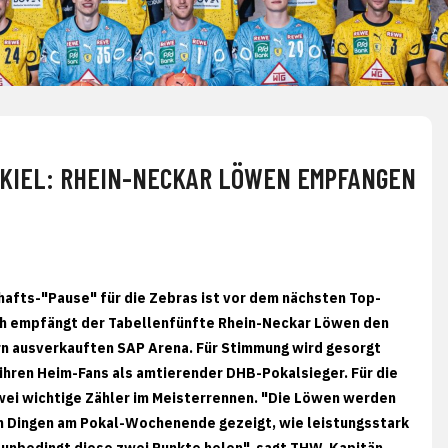
 KIEL: RHEIN-NECKAR LÖWEN EMPFANGEN
afts-"Pause" für die Zebras ist vor dem nächsten Top-
ch empfängt der Tabellenfünfte Rhein-Neckar Löwen den
rn ausverkauften SAP Arena. Für Stimmung wird gesorgt
 ihren Heim-Fans als amtierender DHB-Pokalsieger. Für die
 zwei wichtige Zähler im Meisterrennen. "Die Löwen werden
en Dingen am Pokal-Wochenende gezeigt, wie leistungsstark
er unbedingt diese zwei Punkte holen", sagt THW-Kapitän