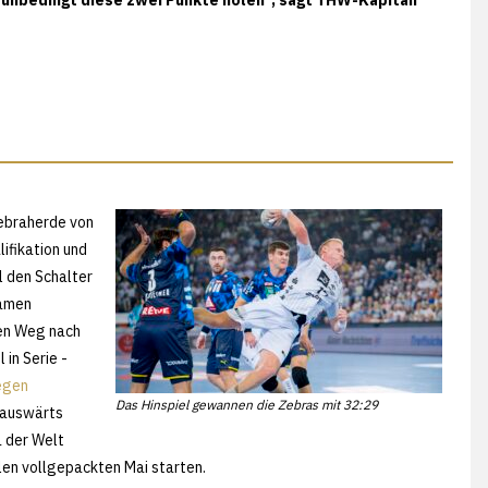
ebraherde von
ifikation und
l den Schalter
samen
den Weg nach
in Serie -
egen
Das Hinspiel gewannen die Zebras mit 32:29
 auswärts
a der Welt
elen vollgepackten Mai starten.