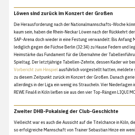
Löwen sind zurück im Konzert der Großen
Die Herausforderung nach der Nationalmannschafts-Woche kön
kaum sein, haben die Rhein-Neckar Löwen nach der Rückkehrt der
SAP-Arena doch wieder in eine Festung verwandelt: Bis Anfang M
lediglich gegen die Füchse Berlin (32:34) zu Hause Federn und le
Heimstärke das Fundament für die Übernahme der Tabellenführu
Spieltag. Der letztjährige Tabellen-Zehnte, dessen Kader wir ber
Vorbericht zum Hinspiel
ausführlich vorgestellt hatten, meldete 
zu diesem Zeitpunkt zurück im Konzert der Großen. Danach geri
allerdings in der Liga ein wenig ins Straucheln. Vier Niederlagen 
REWE Final4 in Köln ließen sie aus den vier Top-Rängen LIQUI M
Zweiter DHB-Pokalsieg der Club-Geschichte
Vielleicht war es auch die Aussicht auf die Titelchance in Köln, di
so erfolgreiche Mannschaft von Trainer Sebastian Hinze ein weni