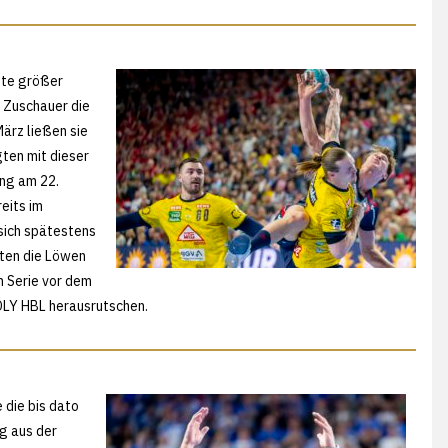
nte größer
 Zuschauer die
ärz ließen sie
gten mit dieser
ng am 22.
eits im
sich spätestens
eten die Löwen
in Serie vor dem
OLY HBL herausrutschen.
e die bis dato
g aus der