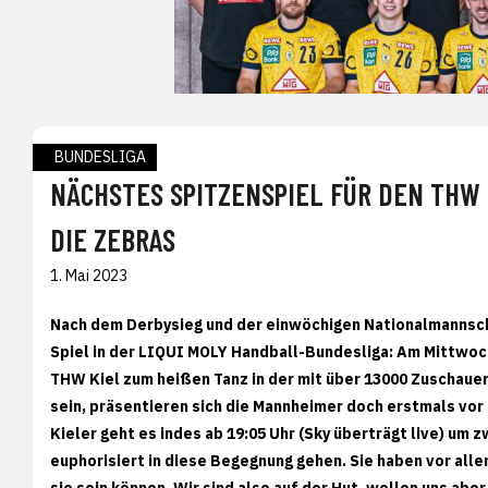
BUNDESLIGA
NÄCHSTES SPITZENSPIEL FÜR DEN THW
DIE ZEBRAS
1. Mai 2023
Nach dem Derbysieg und der einwöchigen Nationalmannsch
Spiel in der LIQUI MOLY Handball-Bundesliga: Am Mittwo
THW Kiel zum heißen Tanz in der mit über 13000 Zuschaue
sein, präsentieren sich die Mannheimer doch erstmals vor
Kieler geht es indes ab 19:05 Uhr (Sky überträgt live) um
euphorisiert in diese Begegnung gehen. Sie haben vor all
sie sein können. Wir sind also auf der Hut, wollen uns ab