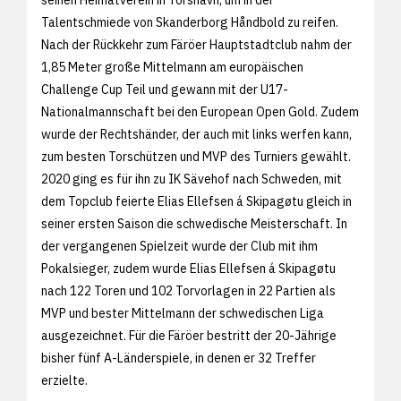
Talentschmiede von Skanderborg Håndbold zu reifen.
Nach der Rückkehr zum Färöer Hauptstadtclub nahm der
1,85 Meter große Mittelmann am europäischen
Challenge Cup Teil und gewann mit der U17-
Nationalmannschaft bei den European Open Gold. Zudem
wurde der Rechtshänder, der auch mit links werfen kann,
zum besten Torschützen und MVP des Turniers gewählt.
2020 ging es für ihn zu IK Sävehof nach Schweden, mit
dem Topclub feierte Elias Ellefsen á Skipagøtu gleich in
seiner ersten Saison die schwedische Meisterschaft. In
der vergangenen Spielzeit wurde der Club mit ihm
Pokalsieger, zudem wurde Elias Ellefsen á Skipagøtu
nach 122 Toren und 102 Torvorlagen in 22 Partien als
MVP und bester Mittelmann der schwedischen Liga
ausgezeichnet. Für die Färöer bestritt der 20-Jährige
bisher fünf A-Länderspiele, in denen er 32 Treffer
erzielte.