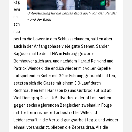
ktg
ewi
Unterstützung für die Zebras gab's auch von den Rängen
nn
- und der Bank
sch
nup
perten die Löwen in den Schlusssekunden, hatten aber
auch in der Anfangsphase viele gute Szenen. Sander
Sagosen hatte den THW in Führung geworfen,
Bomhouver glich aus, und nachdem Harald Reinkind und
Patrick Wiencek, die endlich wieder mit voller Kapelle
aufspielenden Kieler mit 3:2 in Führung gebracht hatten,
setzten sich die Gäste mit einem 3:0-Lauf durch
Rechtsaußen Emil Hansson (2) und Gutbrod auf 5:3 ab.
Weil Domagoj Duvnjak Ballverluste der oft mit sieben
gegen sechs agierenden Bergischen zweimal in Folge
mit Treffern ins leere Tor bestrafte, Wille und
Leidenschaft in die Verteidigungsarbeit legte und wieder
einmal voranschritt, blieben die Zebras dran. Als die