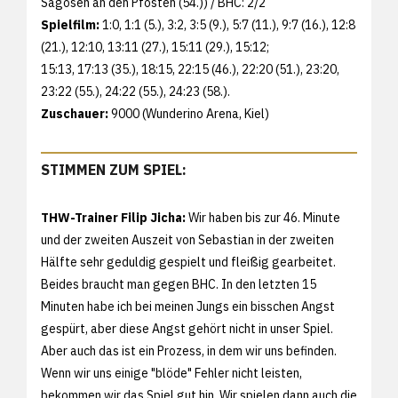
Sagosen an den Pfosten (54.)) / BHC: 2/2
Spielfilm:
1:0, 1:1 (5.), 3:2, 3:5 (9.), 5:7 (11.), 9:7 (16.), 12:8
(21.), 12:10, 13:11 (27.), 15:11 (29.), 15:12;
15:13, 17:13 (35.), 18:15, 22:15 (46.), 22:20 (51.), 23:20,
23:22 (55.), 24:22 (55.), 24:23 (58.).
Zuschauer:
9000 (Wunderino Arena, Kiel)
STIMMEN ZUM SPIEL:
THW-Trainer Filip Jicha:
Wir haben bis zur 46. Minute
und der zweiten Auszeit von Sebastian in der zweiten
Hälfte sehr geduldig gespielt und fleißig gearbeitet.
Beides braucht man gegen BHC. In den letzten 15
Minuten habe ich bei meinen Jungs ein bisschen Angst
gespürt, aber diese Angst gehört nicht in unser Spiel.
Aber auch das ist ein Prozess, in dem wir uns befinden.
Wenn wir uns einige "blöde" Fehler nicht leisten,
bekommen wir das Spiel gut hin. Wir spielen dann auch die