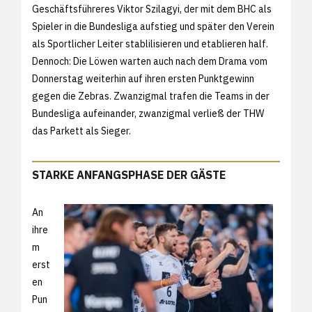
Geschäftsführeres Viktor Szilagyi, der mit dem BHC als
Spieler in die Bundesliga aufstieg und später den Verein
als Sportlicher Leiter stablilisieren und etablieren half.
Dennoch: Die Löwen warten auch nach dem Drama vom
Donnerstag weiterhin auf ihren ersten Punktgewinn
gegen die Zebras. Zwanzigmal trafen die Teams in der
Bundesliga aufeinander, zwanzigmal verließ der THW
das Parkett als Sieger.
STARKE ANFANGSPHASE DER GÄSTE
An
ihre
m
erst
en
Pun