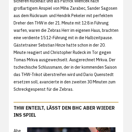
sicheren Rückhalt und als Patrick Wiencek nach
großartigem Anspiel von Miha Zarabec, Sander Sagosen
aus dem Rückraum und Hendrik Pekeler mit perfektem
Dreher den THW in der 21. Minute mit 12:8 in Führung
warfen, waren die Zebras Herr im eigenen Haus, brachten
eine verdiente 15:12-Führung mit in die Halbzeitpause.
Gästetrainer Sebstian Hinze hatte schon in der 20.
Minute reagiert und Christopher Rudeck im Tor gegen
Tomas Mrkva ausgewechselt. Ausgerechnet Mrkva. Der
tschechische Schlussmann, der in der kommenden Saison
das THW-Trikot überstreifen wird und Dario Quenstedt
ersetzen soll, avancierte in den zweiten 30 Minuten zum
Schreckgespenst für die Zebras.
THW ENTEILT, LÄSST DEN BHC ABER WIEDER
INS SPIEL
Abe