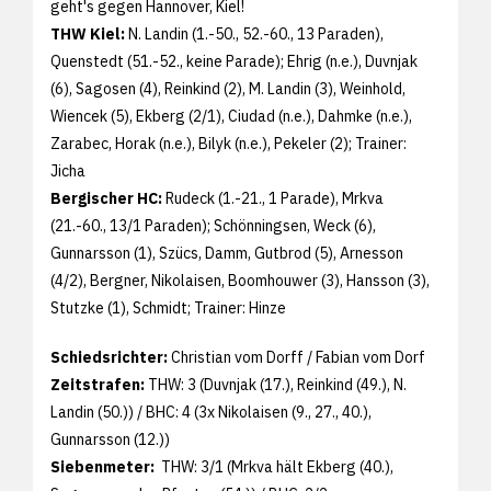
geht's gegen Hannover, Kiel!
THW Kiel:
N. Landin (1.-50., 52.-60., 13 Paraden),
Quenstedt (51.-52., keine Parade); Ehrig (n.e.), Duvnjak
(6), Sagosen (4), Reinkind (2), M. Landin (3), Weinhold,
Wiencek (5), Ekberg (2/1), Ciudad (n.e.), Dahmke (n.e.),
Zarabec, Horak (n.e.), Bilyk (n.e.), Pekeler (2); Trainer:
Jicha
Bergischer HC:
Rudeck (1.-21., 1 Parade), Mrkva
(21.-60., 13/1 Paraden); Schönningsen, Weck (6),
Gunnarsson (1), Szücs, Damm, Gutbrod (5), Arnesson
(4/2), Bergner, Nikolaisen, Boomhouwer (3), Hansson (3),
Stutzke (1), Schmidt; Trainer: Hinze
Schiedsrichter:
Christian vom Dorff / Fabian vom Dorf
Zeitstrafen:
THW: 3 (Duvnjak (17.), Reinkind (49.), N.
Landin (50.)) / BHC: 4 (3x Nikolaisen (9., 27., 40.),
Gunnarsson (12.))
Siebenmeter:
THW: 3/1 (Mrkva hält Ekberg (40.),