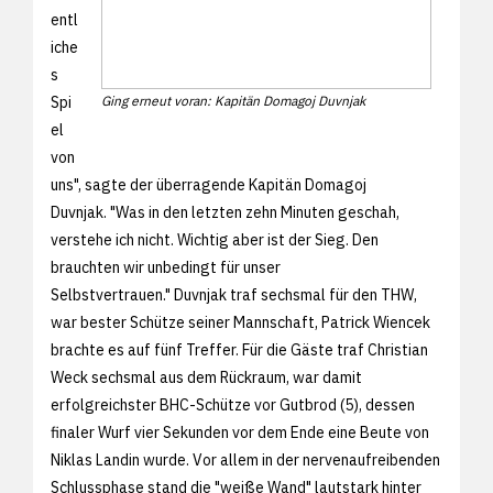
entl
iche
s
Spi
Ging erneut voran: Kapitän Domagoj Duvnjak
el
von
uns", sagte der überragende Kapitän Domagoj
Duvnjak. "Was in den letzten zehn Minuten geschah,
verstehe ich nicht. Wichtig aber ist der Sieg. Den
brauchten wir unbedingt für unser
Selbstvertrauen." Duvnjak traf sechsmal für den THW,
war bester Schütze seiner Mannschaft, Patrick Wiencek
brachte es auf fünf Treffer. Für die Gäste traf Christian
Weck sechsmal aus dem Rückraum, war damit
erfolgreichster BHC-Schütze vor Gutbrod (5), dessen
finaler Wurf vier Sekunden vor dem Ende eine Beute von
Niklas Landin wurde. Vor allem in der nervenaufreibenden
Schlussphase stand die "weiße Wand" lautstark hinter