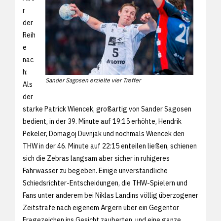
r
der
Reih
e
nac
h:
Sander Sagosen erzielte vier Treffer
Als
der
starke Patrick Wiencek, großartig von Sander Sagosen
bedient, in der 39. Minute auf 19:15 erhöhte, Hendrik
Pekeler, Domagoj Duvnjak und nochmals Wiencek den
THW in der 46. Minute auf 22:15 enteilen ließen, schienen
sich die Zebras langsam aber sicher in ruhigeres
Fahrwasser zu begeben. Einige unverständliche
Schiedsrichter-Entscheidungen, die THW-Spielern und
Fans unter anderem bei Niklas Landins völlig überzogener
Zeitstrafe nach eigenem Ärgern über ein Gegentor
Fragezeichen ins Gesicht zauberten, und eine ganze