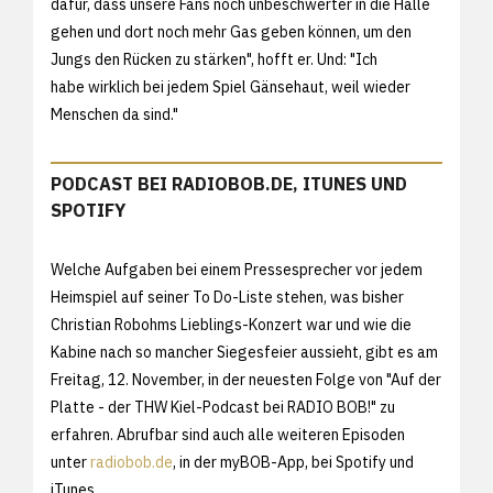
dafür, dass unsere Fans noch unbeschwerter in die Halle
gehen und dort noch mehr Gas geben können, um den
Jungs den Rücken zu stärken", hofft er. Und: "Ich
habe wirklich bei jedem Spiel Gänsehaut, weil wieder
Menschen da sind."
PODCAST BEI RADIOBOB.DE, ITUNES UND
SPOTIFY
Welche Aufgaben bei einem Pressesprecher vor jedem
Heimspiel auf seiner To Do-Liste stehen, was bisher
Christian Robohms Lieblings-Konzert war und wie die
Kabine nach so mancher Siegesfeier aussieht, gibt es am
Freitag, 12. November, in der neuesten Folge von "Auf der
Platte - der THW Kiel-Podcast bei RADIO BOB!" zu
erfahren. Abrufbar sind auch alle weiteren Episoden
unter
radiobob.de
, in der myBOB-App, bei Spotify und
iTunes.