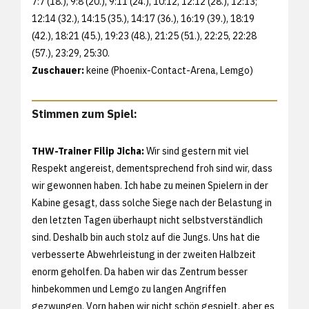
7:7 (18.), 9:8 (20.), 9:11 (24.), 10:12, 12:12 (28.), 12:13;
12:14 (32.), 14:15 (35.), 14:17 (36.), 16:19 (39.), 18:19
(42.), 18:21 (45.), 19:23 (48.), 21:25 (51.), 22:25, 22:28
(57.), 23:29, 25:30.
Zuschauer:
keine (Phoenix-Contact-Arena, Lemgo)
Stimmen zum Spiel:
THW-Trainer Filip Jicha:
Wir sind gestern mit viel
Respekt angereist, dementsprechend froh sind wir, dass
wir gewonnen haben. Ich habe zu meinen Spielern in der
Kabine gesagt, dass solche Siege nach der Belastung in
den letzten Tagen überhaupt nicht selbstverständlich
sind. Deshalb bin auch stolz auf die Jungs. Uns hat die
verbesserte Abwehrleistung in der zweiten Halbzeit
enorm geholfen. Da haben wir das Zentrum besser
hinbekommen und Lemgo zu langen Angriffen
gezwungen. Vorn haben wir nicht schön gespielt, aber es