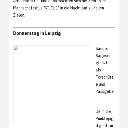
Arbeitskräfte - und dann machten sich die Zebras im
Mannschaftsbus "KI-EL 1" in die Nacht auf zu neuen
Zielen.
Donnerstag in Leipzig
Sander
Sagosen
glänzte
als
Torschütz
e und
Passgebe
r
Denn die
Punktejag
d geht für