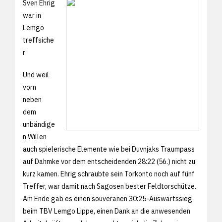
Sven Ehrig
war in
Lemgo
treffsiche
r
Und weil
vorn
neben
dem
unbändige
n Willen
auch spielerische Elemente wie bei Duvnjaks Traumpass
auf Dahmke vor dem entscheidenden 28:22 (56.) nicht zu
kurz kamen. Ehrig schraubte sein Torkonto noch auf fünf
Treffer, war damit nach Sagosen bester Feldtorschütze.
Am Ende gab es einen souveränen 30:25-Auswärtssieg
beim TBV Lemgo Lippe, einen Dank an die anwesenden