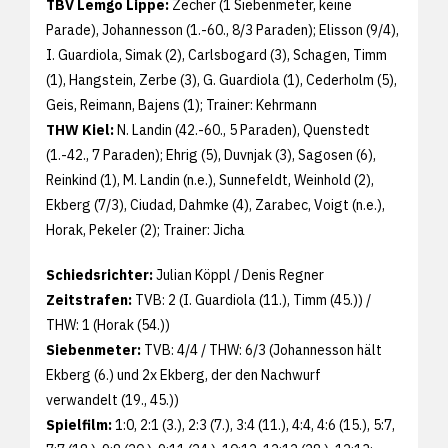
TBV Lemgo Lippe:
Zecher (1 Siebenmeter, keine
Parade), Johannesson (1.-60., 8/3 Paraden); Elisson (9/4),
I. Guardiola, Simak (2), Carlsbogard (3), Schagen, Timm
(1), Hangstein, Zerbe (3), G. Guardiola (1), Cederholm (5),
Geis, Reimann, Bajens (1); Trainer: Kehrmann
THW Kiel:
N. Landin (42.-60., 5 Paraden), Quenstedt
(1.-42., 7 Paraden); Ehrig (5), Duvnjak (3), Sagosen (6),
Reinkind (1), M. Landin (n.e.), Sunnefeldt, Weinhold (2),
Ekberg (7/3), Ciudad, Dahmke (4), Zarabec, Voigt (n.e.),
Horak, Pekeler (2); Trainer: Jicha
Schiedsrichter:
Julian Köppl / Denis Regner
Zeitstrafen:
TVB: 2 (I. Guardiola (11.), Timm (45.)) /
THW: 1 (Horak (54.))
Siebenmeter:
TVB: 4/4 / THW: 6/3 (Johannesson hält
Ekberg (6.) und 2x Ekberg, der den Nachwurf
verwandelt (19., 45.))
Spielfilm:
1:0, 2:1 (3.), 2:3 (7.),
3:4 (11.), 4:4, 4:6 (15.), 5:7,