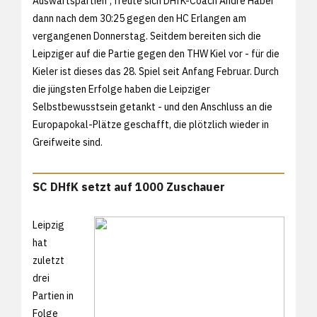
Auswärtspartien", freute sich DHfK-Coach Andre Haber
dann nach dem 30:25 gegen den HC Erlangen am
vergangenen Donnerstag. Seitdem bereiten sich die
Leipziger auf die Partie gegen den THW Kiel vor - für die
Kieler ist dieses das 28. Spiel seit Anfang Februar. Durch
die jüngsten Erfolge haben die Leipziger
Selbstbewusstsein getankt - und den Anschluss an die
Europapokal-Plätze geschafft, die plötzlich wieder in
Greifweite sind.
SC DHfK setzt auf 1000 Zuschauer
Leipzig
hat
zuletzt
drei
Partien in
Folge