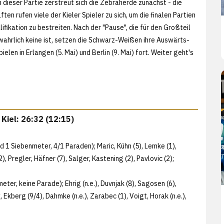
h dieser Partie zerstreut sich die Zebraherde zunächst - die
en rufen viele der Kieler Spieler zu sich, um die finalen Partien
fikation zu bestreiten. Nach der "Pause", die für den Großteil
hrlich keine ist, setzen die Schwarz-Weißen ihre Auswärts-
ielen in Erlangen (5. Mai) und Berlin (9. Mai) fort. Weiter geht's
Kiel: 26:32 (12:15)
nd 1 Siebenmeter, 4/1 Paraden); Maric, Kühn (5), Lemke (1),
 Pregler, Häfner (7), Salger, Kastening (2), Pavlovic (2);
ter, keine Parade); Ehrig (n.e.), Duvnjak (8), Sagosen (6),
k, Ekberg (9/4), Dahmke (n.e.), Zarabec (1), Voigt, Horak (n.e.),