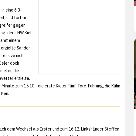
in eine 6:3-
eit, und fortan
ngreifer gegen
ung, der THW Kiel
esamt einem
e erzielte Sander
ffensive nicht
Kieler doch
nmeter, die
vetter erzielte.
 Minute zum 15:10 - die erste Kieler Fünf-Tore-Führung, die Kühn
eßen.
nach dem Wechsel als Erster und zum 16:12, Linkshänder Steffen