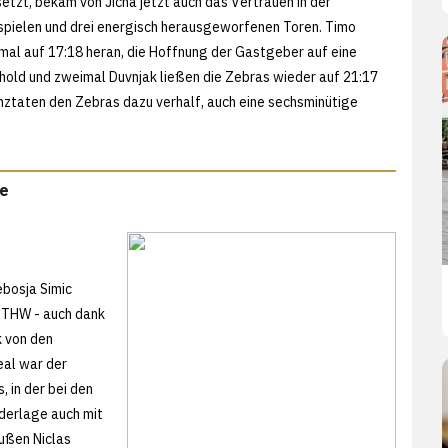
setzt, bekam von Jicha jetzt auch das Vertrauen in der
Abspielen und drei energisch herausgeworfenen Toren. Timo
mal auf 17:18 heran, die Hoffnung der Gastgeber auf eine
hold und zweimal Duvnjak ließen die Zebras wieder auf 21:17
anztaten den Zebras dazu verhalf, auch eine sechsminütige
de
ebosja Simic
r THW - auch dank
k von den
al war der
 in der bei den
ederlage auch mit
außen Niclas