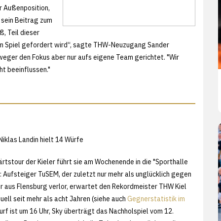
 Außenposition,
 sein Beitrag zum
, Teil dieser
jedem Spiel gefordert wird“, sagte THW-Neuzugang Sander
weger den Fokus aber nur aufs eigene Team gerichtet. "Wir
t beeinflussen."
Niklas Landin hielt 14 Würfe
rtstour der Kieler führt sie am Wochenende in die "Sporthalle
: Aufsteiger TuSEM, der zuletzt nur mehr als unglücklich gegen
r aus Flensburg verlor, erwartet den Rekordmeister THW Kiel
uell seit mehr als acht Jahren (siehe auch
Gegnerstatistik im
urf ist um 16 Uhr, Sky überträgt das Nachholspiel vom 12.