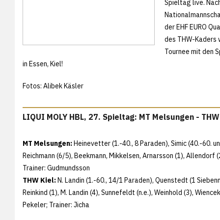
Spieltag live. Nac
Nationalmannschaft
der EHF EURO Quali
des THW-Kaders wa
Tournee mit den Sp
in Essen, Kiel!
Fotos: Alibek Käsler
LIQUI MOLY HBL, 27. Spieltag: MT Melsungen - THW 
MT Melsungen:
Heinevetter (1.-40., 8 Paraden), Simic (40.-60. u
Reichmann (6/5), Beekmann, Mikkelsen, Arnarsson (1), Allendorf (2),
Trainer: Gudmundsson
THW Kiel:
N. Landin (1.-60., 14/1 Paraden), Quenstedt (1 Siebenme
Reinkind (1), M. Landin (4), Sunnefeldt (n.e.), Weinhold (3), Wience
Pekeler; Trainer: Jicha