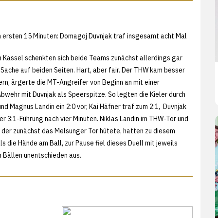
en ersten 15 Minuten: Domagoj Duvnjak traf insgesamt acht Mal
n Kassel schenkten sich beide Teams zunächst allerdings gar
r Sache auf beiden Seiten. Hart, aber fair. Der THW kam besser
ern, ärgerte die MT-Angreifer von Beginn an mit einer
bwehr mit Duvnjak als Speerspitze. So legten die Kieler durch
nd Magnus Landin ein 2:0 vor, Kai Häfner traf zum 2:1, Duvnjak
ler 3:1-Führung nach vier Minuten. Niklas Landin im THW-Tor und
r, der zunächst das Melsunger Tor hütete, hatten zu diesem
 die Hände am Ball, zur Pause fiel dieses Duell mit jeweils
 Bällen unentschieden aus.