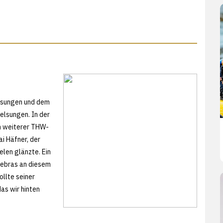
elsungen und dem
elsungen. In der
n weiterer THW-
i Häfner, der
elen glänzte. Ein
Zebras an diesem
ollte seiner
as wir hinten