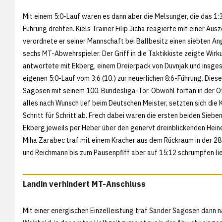
Mit einem 5:0-Lauf waren es dann aber die Melsunger, die das 1:3 
Führung drehten. Kiels Trainer Filip Jicha reagierte mit einer Ausz
verordnete er seiner Mannschaft bei Ballbesitz einen siebten A
sechs MT-Abwehrspieler. Der Griff in die Taktikkiste zeigte Wirk
antwortete mit Ekberg, einem Dreierpack von Duvnjak und insg
eigenen 5:0-Lauf vom 3:6 (10.) zur neuerlichen 8:6-Führung. Dies
Sagosen mit seinem 100. Bundesliga-Tor. Obwohl fortan in der O
alles nach Wunsch lief beim Deutschen Meister, setzten sich die 
Schritt für Schritt ab. Frech dabei waren die ersten beiden Siebe
Ekberg jeweils per Heber über den genervt dreinblickenden Heine
Miha Zarabec traf mit einem Kracher aus dem Rückraum in der 28.
und Reichmann bis zum Pausenpfiff aber auf 15:12 schrumpfen li
Landin verhindert MT-Anschluss
Mit einer energischen Einzelleistung traf Sander Sagosen dann 