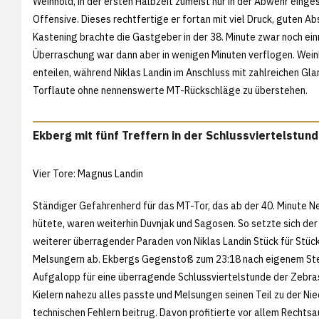
Weinhold, in der ersten Halbzeit zumeist nur in der Abwehr einge
Offensive. Dieses rechtfertige er fortan mit viel Druck, guten 
Kastening brachte die Gastgeber in der 38. Minute zwar noch ein
Überraschung war dann aber in wenigen Minuten verflogen. Wein
enteilen, während Niklas Landin im Anschluss mit zahlreichen Gl
Torflaute ohne nennenswerte MT-Rückschläge zu überstehen.
Ekberg mit fünf Treffern in der Schlussviertelstun
Vier Tore: Magnus Landin
Ständiger Gefahrenherd für das MT-Tor, das ab der 40. Minute N
hütete, waren weiterhin Duvnjak und Sagosen. So setzte sich de
weiterer überragender Paraden von Niklas Landin Stück für Stüc
Melsungern ab. Ekbergs Gegenstoß zum 23:18 nach eigenem Ste
Aufgalopp für eine überragende Schlussviertelstunde der Zebras,
Kielern nahezu alles passte und Melsungen seinen Teil zu der Ni
technischen Fehlern beitrug. Davon profitierte vor allem Rechts