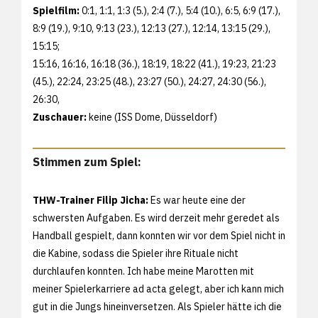
Spielfilm:
0:1, 1:1, 1:3 (5.), 2:4 (7.), 5:4 (10.), 6:5, 6:9 (17.),
8:9 (19.), 9:10, 9:13 (23.), 12:13 (27.), 12:14, 13:15 (29.),
15:15;
15:16, 16:16, 16:18 (36.), 18:19, 18:22 (41.), 19:23, 21:23
(45.), 22:24, 23:25 (48.), 23:27 (50.), 24:27, 24:30 (56.),
26:30,
Zuschauer:
keine (ISS Dome, Düsseldorf)
Stimmen zum Spiel:
THW-Trainer Filip Jicha:
Es war heute eine der
schwersten Aufgaben. Es wird derzeit mehr geredet als
Handball gespielt, dann konnten wir vor dem Spiel nicht in
die Kabine, sodass die Spieler ihre Rituale nicht
durchlaufen konnten. Ich habe meine Marotten mit
meiner Spielerkarriere ad acta gelegt, aber ich kann mich
gut in die Jungs hineinversetzen. Als Spieler hätte ich die