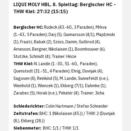
LIQUI MOLY HBL, 8. Spieltag: Bergischer HC -
THW Kiel: 27:32 (15:15)
Bergischer HC:
Rudeck (43.-60., 3 Paraden), Mrkva
(1.-43., 5 Paraden); Darj (5), Gunnarsson (4/1), Majdzinski
(1), Fraatz, Babak (2), Szücs, Damm, Gutbrod (4),
Arnesson, Bergner, Nikolaisen (1), Boomhouwer (6),
Stutzke, Schmidt (4); Trainer: Hinze
THW Kiel:
N. Landin (1.-30., 51.-60., Paraden),
Quenstedt (31.-51., 4 Paraden); Ehrig, Duvnjak (4),
Sagosen (4), Reinkind (5), M. Landin, Sunnefeldt (n.e.),
Weinhold (1), Wiencek (1), Ekberg (7/1), Dahmke (1),
Zarabec (5), Horak (n.e.), Pekeler (4); Trainer: Jicha
Schiedsrichter:
Colin Hartmann / Stefan Schneider
Zeitstrafen:
BHC: 1 (Nikolaisen (45.)) / THW: 2 (Duvnjak
(8.), Ekberg (28.))
Siebenmeter:
BHC: 1/1 / THW: 1/1