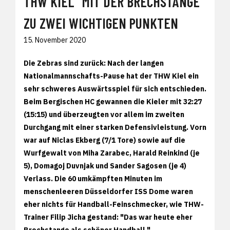
THW KIEL "MIT DER BRECHSTANGE"
ZU ZWEI WICHTIGEN PUNKTEN
15. November 2020
Die Zebras sind zurück: Nach der langen
Nationalmannschafts-Pause hat der THW Kiel ein
sehr schweres Auswärtsspiel für sich entschieden.
Beim Bergischen HC gewannen die Kieler mit 32:27
(15:15) und überzeugten vor allem im zweiten
Durchgang mit einer starken Defensivleistung. Vorn
war auf Niclas Ekberg (7/1 Tore) sowie auf die
Wurfgewalt von Miha Zarabec, Harald Reinkind (je
5), Domagoj Duvnjak und Sander Sagosen (je 4)
Verlass. Die 60 umkämpften Minuten im
menschenleeren Düsseldorfer ISS Dome waren
eher nichts für Handball-Feinschmecker, wie THW-
Trainer Filip Jicha gestand: "Das war heute eher
Brechstange als schöner Handball."