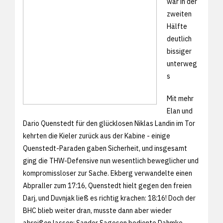
war in der
zweiten
Hälfte
deutlich
bissiger
unterweg
s
Mit mehr
Elan und
Dario Quenstedt für den glücklosen Niklas Landin im Tor
kehrten die Kieler zurück aus der Kabine - einige
Quenstedt-Paraden gaben Sicherheit, und insgesamt
ging die THW-Defensive nun wesentlich beweglicher und
kompromissloser zur Sache. Ekberg verwandelte einen
Abpraller zum 17:16, Quenstedt hielt gegen den freien
Darj, und Duvnjak ließ es richtig krachen: 18:16! Doch der
BHC blieb weiter dran, musste dann aber wieder
abreißen lassen: Sander Sagosen bediente Dahmke,