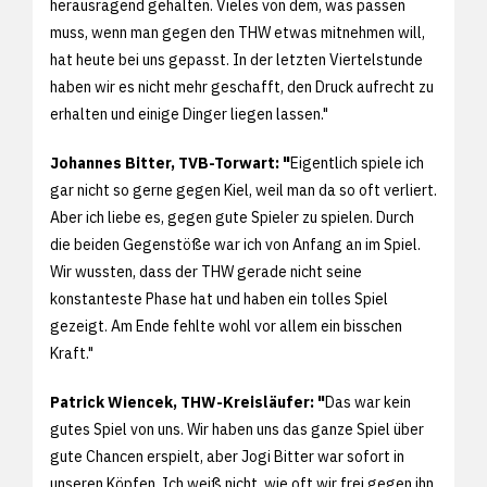
herausragend gehalten. Vieles von dem, was passen
muss, wenn man gegen den THW etwas mitnehmen will,
hat heute bei uns gepasst. In der letzten Viertelstunde
haben wir es nicht mehr geschafft, den Druck aufrecht zu
erhalten und einige Dinger liegen lassen."
Johannes Bitter, TVB-Torwart: "
Eigentlich spiele ich
gar nicht so gerne gegen Kiel, weil man da so oft verliert.
Aber ich liebe es, gegen gute Spieler zu spielen. Durch
die beiden Gegenstöße war ich von Anfang an im Spiel.
Wir wussten, dass der THW gerade nicht seine
konstanteste Phase hat und haben ein tolles Spiel
gezeigt. Am Ende fehlte wohl vor allem ein bisschen
Kraft."
Patrick Wiencek, THW-Kreisläufer: "
Das war kein
gutes Spiel von uns. Wir haben uns das ganze Spiel über
gute Chancen erspielt, aber Jogi Bitter war sofort in
unseren Köpfen. Ich weiß nicht, wie oft wir frei gegen ihn