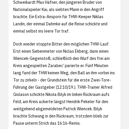
Schweikardt Max Häfner, den jüngeren Bruder von
Nationalspieler Kai, als siebten Mann in den Angriff
brachte. Ein Extra-Ansporn für THW-Keeper Niklas
Landin, der einmal Dahmke auf die Reise schickte und
einmal selbst ins leere Tor traf.
Doch wieder stoppte Bitter den möglichen THW-Lauf.
Erst einen Siebenmeter von Niclas Ekberg, dann einen
Wiencek-Gegenstoß, schließlich den Wurf des frei am
Kreis angespielten Zarabec’ parierte er. Fünf Minuten
lang fand der THW keinen Weg, den Ball an ihm vorbei ins
Tor zu zirkeln - der Grundstein für die erste Zwei-Tore-
Führung der Gastgeber (12:10/19.). THW-Trainer Alfred
Gislason schickte Nikola Bilyk im linken Rückraum aufs
Feld, am Kreis ackerte längst Hendrik Pekeler für den
weitgehend abgemeldeten Patrick Wiencek. Bilyk
brachte Schwung in den Rückraum, trotzdem blieb zur
Pause unterm Strich das 16:16-Remis.