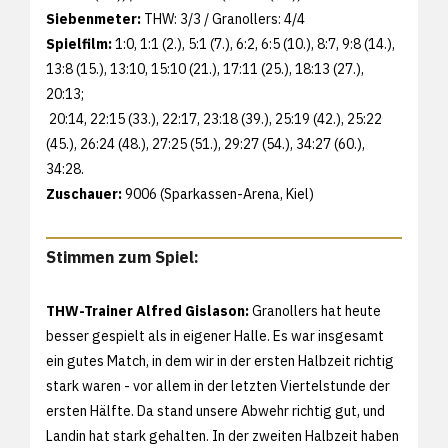
Siebenmeter:
THW: 3/3 / Granollers: 4/4
Spielfilm:
1:0, 1:1 (2.), 5:1 (7.), 6:2, 6:5 (10.), 8:7, 9:8 (14.),
13:8 (15.), 13:10, 15:10 (21.), 17:11 (25.), 18:13 (27.),
20:13;
20:14, 22:15 (33.), 22:17, 23:18 (39.), 25:19 (42.), 25:22
(45.), 26:24 (48.), 27:25 (51.), 29:27 (54.), 34:27 (60.),
34:28.
Zuschauer:
9006 (Sparkassen-Arena, Kiel)
Stimmen zum Spiel:
THW-Trainer Alfred Gislason:
Granollers hat heute
besser gespielt als in eigener Halle. Es war insgesamt
ein gutes Match, in dem wir in der ersten Halbzeit richtig
stark waren - vor allem in der letzten Viertelstunde der
ersten Hälfte. Da stand unsere Abwehr richtig gut, und
Landin hat stark gehalten. In der zweiten Halbzeit haben