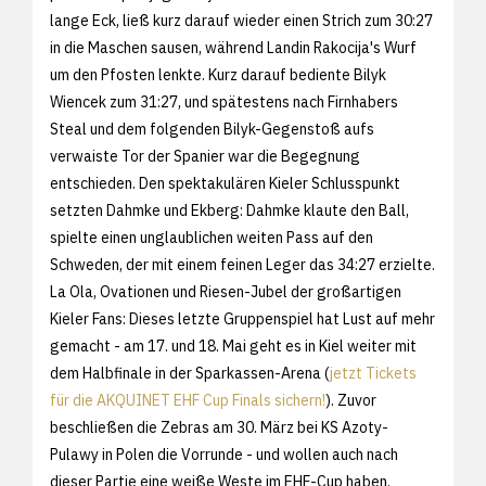
lange Eck, ließ kurz darauf wieder einen Strich zum 30:27
in die Maschen sausen, während Landin Rakocija's Wurf
um den Pfosten lenkte. Kurz darauf bediente Bilyk
Wiencek zum 31:27, und spätestens nach Firnhabers
Steal und dem folgenden Bilyk-Gegenstoß aufs
verwaiste Tor der Spanier war die Begegnung
entschieden. Den spektakulären Kieler Schlusspunkt
setzten Dahmke und Ekberg: Dahmke klaute den Ball,
spielte einen unglaublichen weiten Pass auf den
Schweden, der mit einem feinen Leger das 34:27 erzielte.
La Ola, Ovationen und Riesen-Jubel der großartigen
Kieler Fans: Dieses letzte Gruppenspiel hat Lust auf mehr
gemacht - am 17. und 18. Mai geht es in Kiel weiter mit
dem Halbfinale in der Sparkassen-Arena (
jetzt Tickets
für die AKQUINET EHF Cup Finals sichern!
). Zuvor
beschließen die Zebras am 30. März bei KS Azoty-
Pulawy in Polen die Vorrunde - und wollen auch nach
dieser Partie eine weiße Weste im EHF-Cup haben.