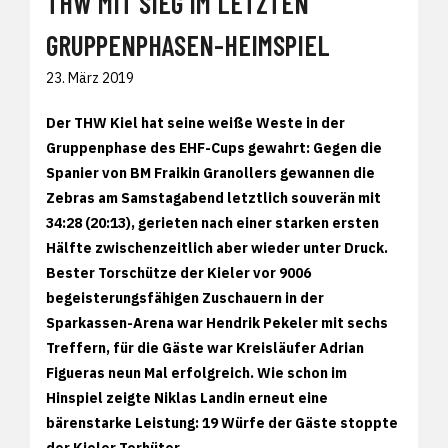
THW MIT SIEG IM LETZTEN
GRUPPENPHASEN-HEIMSPIEL
23. März 2019
Der THW Kiel hat seine weiße Weste in der
Gruppenphase des EHF-Cups gewahrt: Gegen die
Spanier von BM Fraikin Granollers gewannen die
Zebras am Samstagabend letztlich souverän mit
34:28 (20:13), gerieten nach einer starken ersten
Hälfte zwischenzeitlich aber wieder unter Druck.
Bester Torschütze der Kieler vor 9006
begeisterungsfähigen Zuschauern in der
Sparkassen-Arena war Hendrik Pekeler mit sechs
Treffern, für die Gäste war Kreisläufer Adrian
Figueras neun Mal erfolgreich. Wie schon im
Hinspiel zeigte Niklas Landin erneut eine
bärenstarke Leistung: 19 Würfe der Gäste stoppte
der Kieler Torhüter.