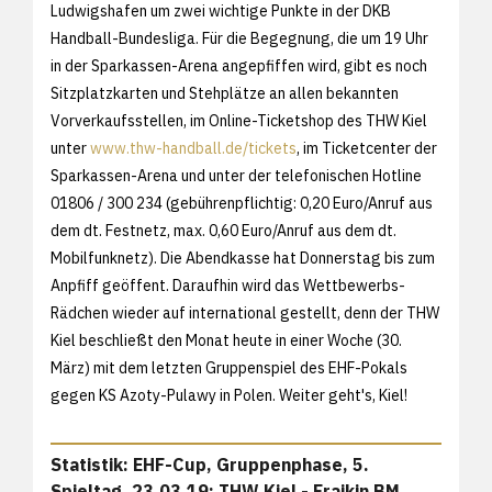
Ludwigshafen um zwei wichtige Punkte in der DKB
Handball-Bundesliga. Für die Begegnung, die um 19 Uhr
in der Sparkassen-Arena angepfiffen wird, gibt es noch
Sitzplatzkarten und Stehplätze an allen bekannten
Vorverkaufsstellen, im Online-Ticketshop des THW Kiel
unter
www.thw-handball.de/tickets
, im Ticketcenter der
Sparkassen-Arena und unter der telefonischen Hotline
01806 / 300 234 (gebührenpflichtig: 0,20 Euro/Anruf aus
dem dt. Festnetz, max. 0,60 Euro/Anruf aus dem dt.
Mobilfunknetz). Die Abendkasse hat Donnerstag bis zum
Anpfiff geöffent. Daraufhin wird das Wettbewerbs-
Rädchen wieder auf international gestellt, denn der THW
Kiel beschließt den Monat heute in einer Woche (30.
März) mit dem letzten Gruppenspiel des EHF-Pokals
gegen KS Azoty-Pulawy in Polen. Weiter geht's, Kiel!
Statistik: EHF-Cup, Gruppenphase, 5.
Spieltag, 23.03.19: THW Kiel - Fraikin BM