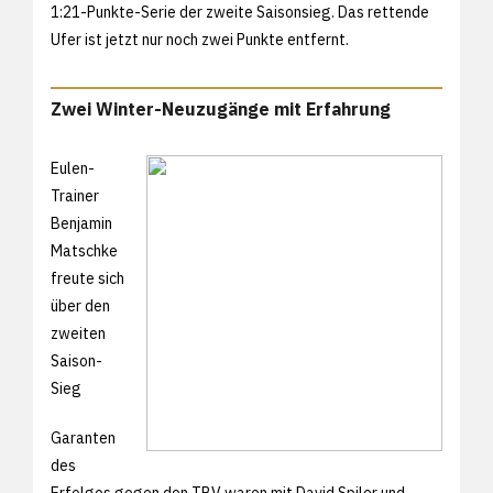
1:21-Punkte-Serie der zweite Saisonsieg. Das rettende
Ufer ist jetzt nur noch zwei Punkte entfernt.
Zwei Winter-Neuzugänge mit Erfahrung
Eulen-
Trainer
Benjamin
Matschke
freute sich
über den
zweiten
Saison-
Sieg
Garanten
des
Erfolges gegen den TBV waren mit David Spiler und