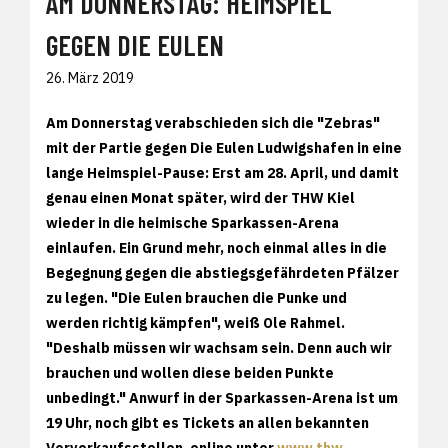
AM DONNERSTAG: HEIMSPIEL
GEGEN DIE EULEN
26. März 2019
Am Donnerstag verabschieden sich die "Zebras"
mit der Partie gegen Die Eulen Ludwigshafen in eine
lange Heimspiel-Pause: Erst am 28. April, und damit
genau einen Monat später, wird der THW Kiel
wieder in die heimische Sparkassen-Arena
einlaufen. Ein Grund mehr, noch einmal alles in die
Begegnung gegen die abstiegsgefährdeten Pfälzer
zu legen. "Die Eulen brauchen die Punke und
werden richtig kämpfen", weiß Ole Rahmel.
"Deshalb müssen wir wachsam sein. Denn auch wir
brauchen und wollen diese beiden Punkte
unbedingt." Anwurf in der Sparkassen-Arena ist um
19 Uhr, noch gibt es Tickets an allen bekannten
Vorverkaufsstellen, online unter
www.thw-