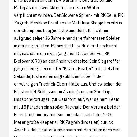
Matej Asanin zwei Akteure, die erst im Winter
verpflichtet wurden. Der Slowene Spiler - mit RK Celje, RK
Zagreb, Meshkov Brest sowie Metalurg Skopje bereits in
der Champions League aktiv und deshalb nicht nur
aufgrund seiner 36 Jahre einer der erfahrensten Spieler
in der jungen Eulen-Mannschaft - wirkte erst sechsmal
mit, nachdem er im vergangenen Dezember von RK
Bjelovar (CRO) an den Rhein wechselte. Sein Siegtreffer
gegen Lemgo, ein echter "Buzzer Beater" in der letzten
Sekunde, löste einen unglaublichen Jubel in der
ehrwürdigen Friedrich-Ebert-Halle aus. Und zwischen den
Pfosten lief Schlussmann Asanin (kam von Sporting
Lissabon/Portugal) zur Galaform auf, war seinem Team
mit 15 Paraden ein großer Rückhalt. Der Vertrag bei den
Eulen läuft nur bis zum Sommer, dann kehrt der 2,03
Meter große Keeper zu RK Zagreb (Kroatien) zurück.
Aber bis dahin hat er gemeinsam mit den Eulen noch eine