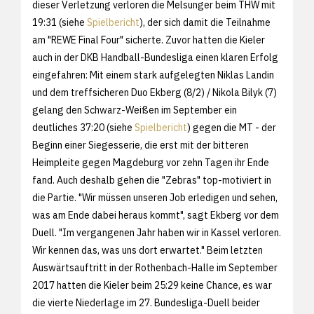
dieser Verletzung verloren die Melsunger beim THW mit
19:31 (siehe
Spielbericht
), der sich damit die Teilnahme
am "REWE Final Four" sicherte. Zuvor hatten die Kieler
auch in der DKB Handball-Bundesliga einen klaren Erfolg
eingefahren: Mit einem stark aufgelegten Niklas Landin
und dem treffsicheren Duo Ekberg (8/2) / Nikola Bilyk (7)
gelang den Schwarz-Weißen im September ein
deutliches 37:20 (siehe
Spielbericht
) gegen die MT - der
Beginn einer Siegesserie, die erst mit der bitteren
Heimpleite gegen Magdeburg vor zehn Tagen ihr Ende
fand. Auch deshalb gehen die "Zebras" top-motiviert in
die Partie. "Wir müssen unseren Job erledigen und sehen,
was am Ende dabei heraus kommt", sagt Ekberg vor dem
Duell. "Im vergangenen Jahr haben wir in Kassel verloren.
Wir kennen das, was uns dort erwartet." Beim letzten
Auswärtsauftritt in der Rothenbach-Halle im September
2017 hatten die Kieler beim 25:29 keine Chance, es war
die vierte Niederlage im 27. Bundesliga-Duell beider