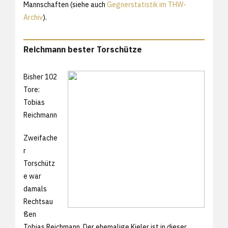
Mannschaften (siehe auch
Gegnerstatistik im THW-
Archiv
).
Reichmann bester Torschütze
Bisher 102
Tore:
Tobias
Reichmann
Zweifache
r
Torschütz
e war
damals
Rechtsau
ßen
Tobias Reichmann. Der ehemalige Kieler ist in dieser