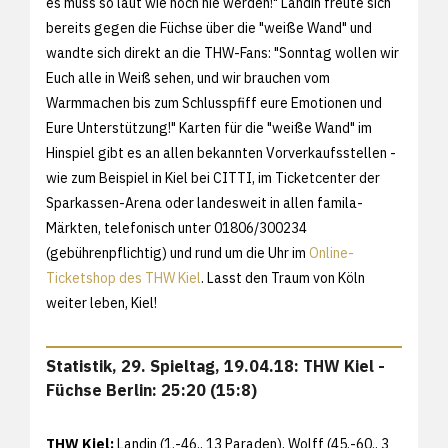
es muss so laut wie noch nie werden!" Landin freute sich
bereits gegen die Füchse über die "weiße Wand" und
wandte sich direkt an die THW-Fans: "Sonntag wollen wir
Euch alle in Weiß sehen, und wir brauchen vom
Warmmachen bis zum Schlusspfiff eure Emotionen und
Eure Unterstützung!" Karten für die "weiße Wand" im
Hinspiel gibt es an allen bekannten Vorverkaufsstellen -
wie zum Beispiel in Kiel bei CITTI, im Ticketcenter der
Sparkassen-Arena oder landesweit in allen famila-
Märkten, telefonisch unter 01806/300234
(gebührenpflichtig) und rund um die Uhr im
Online-
Ticketshop des THW Kiel
. Lasst den Traum von Köln
weiter leben, Kiel!
Statistik, 29. Spieltag, 19.04.18: THW Kiel -
Füchse Berlin: 25:20 (15:8)
THW Kiel:
Landin (1.-46., 13 Paraden), Wolff (45.-60., 3