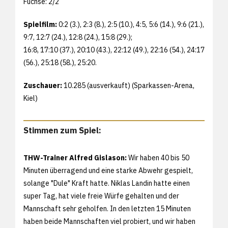
Füchse: 2/2
Spielfilm:
0:2 (3.), 2:3 (8.), 2:5 (10.), 4:5, 5:6 (14.), 9:6 (21.),
9:7, 12:7 (24.), 12:8 (24.), 15:8 (29.);
16:8, 17:10 (37.), 20:10 (43.), 22:12 (49.), 22:16 (54.), 24:17
(56.), 25:18 (58.), 25:20.
Zuschauer:
10.285 (ausverkauft) (Sparkassen-Arena,
Kiel)
Stimmen zum Spiel:
THW-Trainer Alfred Gislason:
Wir haben 40 bis 50
Minuten überragend und eine starke Abwehr gespielt,
solange "Dule" Kraft hatte. Niklas Landin hatte einen
super Tag, hat viele freie Würfe gehalten und der
Mannschaft sehr geholfen. In den letzten 15 Minuten
haben beide Mannschaften viel probiert, und wir haben