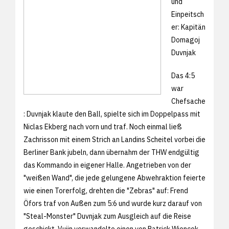
und
Einpeitsch
er: Kapitän
Domagoj
Duvnjak
Das 4:5
war
Chefsache
: Duvnjak klaute den Ball, spielte sich im Doppelpass mit
Niclas Ekberg nach vorn und traf. Noch einmal ließ
Zachrisson mit einem Strich an Landins Scheitel vorbei die
Berliner Bank jubeln, dann übernahm der THW endgültig
das Kommando in eigener Halle. Angetrieben von der
"weißen Wand", die jede gelungene Abwehraktion feierte
wie einen Torerfolg, drehten die "Zebras" auf: Frend
Öfors traf von Außen zum 5:6 und wurde kurz darauf von
"Steal-Monster" Duvnjak zum Ausgleich auf die Reise
geschickt. Vujin verwandelte einen von Patrick Wiencek