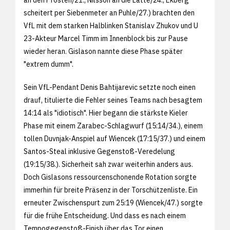
scheitert per Siebenmeter an Puhle/27.) brachten den
VfL mit dem starken Halblinken Stanislav Zhukov und U
23-Akteur Marcel Timm im Innenblock bis zur Pause
wieder heran. Gislason nannte diese Phase später
"extrem dumm".
Sein VfL-Pendant Denis Bahtijarevic setzte noch einen
drauf, titulierte die Fehler seines Teams nach besagtem
14:14 als "idiotisch". Hier begann die stärkste Kieler
Phase mit einem Zarabec-Schlagwurf (15:14/34.), einem
tollen Duvnjak-Anspiel auf Wiencek (17:15/37.) und einem
Santos-Steal inklusive Gegenstoß-Veredelung
(19:15/38.). Sicherheit sah zwar weiterhin anders aus.
Doch Gislasons ressourcenschonende Rotation sorgte
immerhin für breite Präsenz in der Torschützenliste. Ein
erneuter Zwischenspurt zum 25:19 (Wiencek/47.) sorgte
für die frühe Entscheidung. Und dass es nach einem
Tempogegenstoß-Finish über das Tor einen