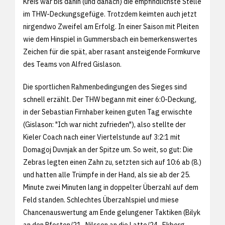
Kreis war bis dahin (und danach) die empfindlichste Stelle
im THW-Deckungsgefüge. Trotzdem keimten auch jetzt
nirgendwo Zweifel am Erfolg. In einer Saison mit Pleiten
wie dem Hinspiel in Gummersbach ein bemerkenswertes
Zeichen für die spät, aber rasant ansteigende Formkurve
des Teams von Alfred Gislason.
Die sportlichen Rahmenbedingungen des Sieges sind
schnell erzählt. Der THW begann mit einer 6:0-Deckung,
in der Sebastian Firnhaber keinen guten Tag erwischte
(Gislason: "Ich war nicht zufrieden"), also stellte der
Kieler Coach nach einer Viertelstunde auf 3:2:1 mit
Domagoj Duvnjak an der Spitze um. So weit, so gut: Die
Zebras legten einen Zahn zu, setzten sich auf 10:6 ab (8.)
und hatten alle Trümpfe in der Hand, als sie ab der 25.
Minute zwei Minuten lang in doppelter Überzahl auf dem
Feld standen. Schlechtes Überzahlspiel und miese
Chancenauswertung am Ende gelungener Taktiken (Bilyk
an den Pfosten/21., Nilsson an die Latte/24., Ekberg