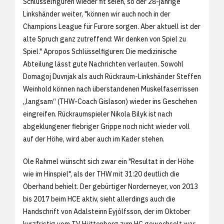
Schlüsselfiguren wieder fit seien, so der 28-jährige
Linkshänder weiter, "können wir auch noch in der
Champions League für Furore sorgen. Aber aktuell ist der
alte Spruch ganz zutreffend: Wir denken von Spiel zu
Spiel." Apropos Schlüsselfiguren: Die medizinische
Abteilung lässt gute Nachrichten verlauten. Sowohl
Domagoj Duvnjak als auch Rückraum-Linkshänder Steffen
Weinhold können nach überstandenen Muskelfaserrissen
„langsam“ (THW-Coach Gislason) wieder ins Geschehen
eingreifen. Rückraumspieler Nikola Bilyk ist nach
abgeklungener fiebriger Grippe noch nicht wieder voll
auf der Höhe, wird aber auch im Kader stehen.
Ole Rahmel wünscht sich zwar ein "Resultat in der Höhe
wie im Hinspiel", als der THW mit 31:20 deutlich die
Oberhand behielt. Der gebürtiger Norderneyer, von 2013
bis 2017 beim HCE aktiv, sieht allerdings auch die
Handschrift von Adalsteinn Eyjólfsson, der im Oktober
kurzfristig vom TV Hüttenberg zum HC gewechselt war