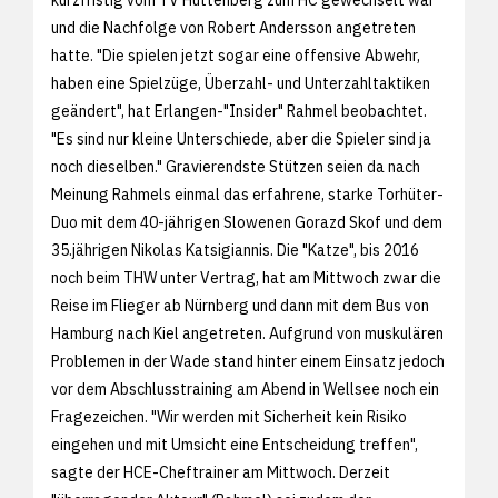
und die Nachfolge von Robert Andersson angetreten
hatte. "Die spielen jetzt sogar eine offensive Abwehr,
haben eine Spielzüge, Überzahl- und Unterzahltaktiken
geändert", hat Erlangen-"Insider" Rahmel beobachtet.
"Es sind nur kleine Unterschiede, aber die Spieler sind ja
noch dieselben." Gravierendste Stützen seien da nach
Meinung Rahmels einmal das erfahrene, starke Torhüter-
Duo mit dem 40-jährigen Slowenen Gorazd Skof und dem
35.jährigen Nikolas Katsigiannis. Die "Katze", bis 2016
noch beim THW unter Vertrag, hat am Mittwoch zwar die
Reise im Flieger ab Nürnberg und dann mit dem Bus von
Hamburg nach Kiel angetreten. Aufgrund von muskulären
Problemen in der Wade stand hinter einem Einsatz jedoch
vor dem Abschlusstraining am Abend in Wellsee noch ein
Fragezeichen. "Wir werden mit Sicherheit kein Risiko
eingehen und mit Umsicht eine Entscheidung treffen",
sagte der HCE-Cheftrainer am Mittwoch. Derzeit