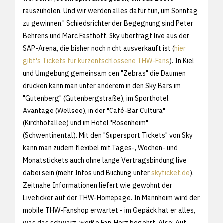
rauszuholen. Und wir werden alles dafür tun, um Sonntag
zu gewinnen." Schiedsrichter der Begegnung sind Peter
Behrens und Marc Fasthoff. Sky überträgt live aus der
SAP-Arena, die bisher noch nicht ausverkauft ist (
hier
gibt's Tickets für kurzentschlossene THW-Fans
). In Kiel
und Umgebung gemeinsam den "Zebras" die Daumen
drücken kann man unter anderem in den Sky Bars im
"Gutenberg" (Gutenbergstraße), im Sporthotel
Avantage (Wellsee), in der "Café-Bar Cultura"
(Kirchhofallee) und im Hotel "Rosenheim"
(Schwentinental). Mit den "Supersport Tickets" von Sky
kann man zudem flexibel mit Tages-, Wochen- und
Monatstickets auch ohne lange Vertragsbindung live
dabei sein (mehr Infos und Buchung unter
skyticket.de
).
Zeitnahe Informationen liefert wie gewohnt der
Liveticker auf der THW-Homepage. In Mannheim wird der
mobile THW-Fanshop erwartet - im Gepäck hat er alles,
was das schwarz-weiße Fan-Herz begehrt. Also: Auf