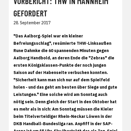
VORBERICHT: THW IN MANNHEIM
GEFORDERT
28. September 2017
"Das Aalborg-Spiel war ein kleiner
Befreiungsschlag", resümierte THW-Linksaußen
Rune Dahmke die 60 spannenden Minuten gegen
Aalborg Handbold, an deren Ende die "Zebras" die
ersten Königsklassen-Punkte der noch jungen
Saison auf der Habenseite verbuchen konnten.
"Sicherheit kann man sich nur auf dem Spielfeld
holen - und das geht am besten über Siege und gute
Leistungen." Eine solche wird am Sonntag auch
nötig sein. Denn gleich der Start in den Oktober hat
es mehr als in sich: Am Sonntag müssen die Kieler
beim Titelverteidiger Rhein-Neckar Löwen in der
DKB Handball-Bundesliga ran. Anpfiff in der SAP-
Arena ist um 15 Uhr, Sky überträgt das als Top-Spiel