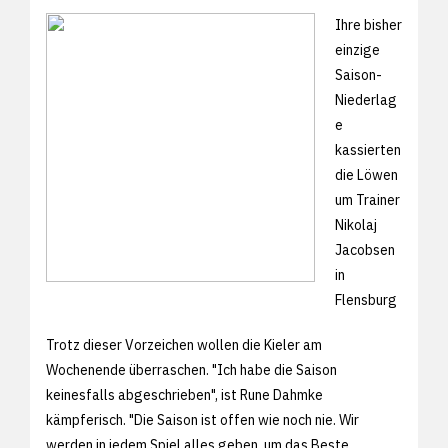
Ihre bisher
einzige
Saison-
Niederlag
e
kassierten
die Löwen
um Trainer
Nikolaj
Jacobsen
in
Flensburg
Trotz dieser Vorzeichen wollen die Kieler am
Wochenende überraschen. "Ich habe die Saison
keinesfalls abgeschrieben", ist Rune Dahmke
kämpferisch. "Die Saison ist offen wie noch nie. Wir
werden in jedem Spiel alles geben, um das Beste