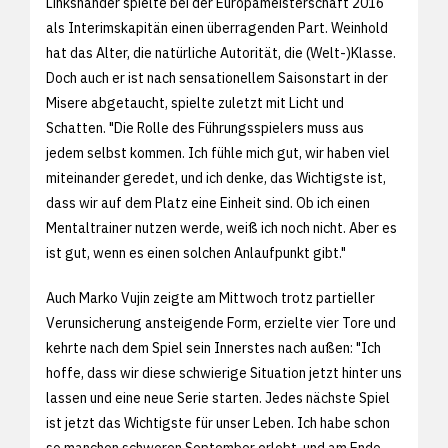
Linkshänder spielte bei der Europameisterschaft 2016
als Interimskapitän einen überragenden Part. Weinhold
hat das Alter, die natürliche Autorität, die (Welt-)Klasse.
Doch auch er ist nach sensationellem Saisonstart in der
Misere abgetaucht, spielte zuletzt mit Licht und
Schatten. "Die Rolle des Führungsspielers muss aus
jedem selbst kommen. Ich fühle mich gut, wir haben viel
miteinander geredet, und ich denke, das Wichtigste ist,
dass wir auf dem Platz eine Einheit sind. Ob ich einen
Mentaltrainer nutzen werde, weiß ich noch nicht. Aber es
ist gut, wenn es einen solchen Anlaufpunkt gibt."
Auch Marko Vujin zeigte am Mittwoch trotz partieller
Verunsicherung ansteigende Form, erzielte vier Tore und
kehrte nach dem Spiel sein Innerstes nach außen: "Ich
hoffe, dass wir diese schwierige Situation jetzt hinter uns
lassen und eine neue Serie starten. Jedes nächste Spiel
ist jetzt das Wichtigste für unser Leben. Ich habe schon
so manchen schweren September erlebt, und am Ende