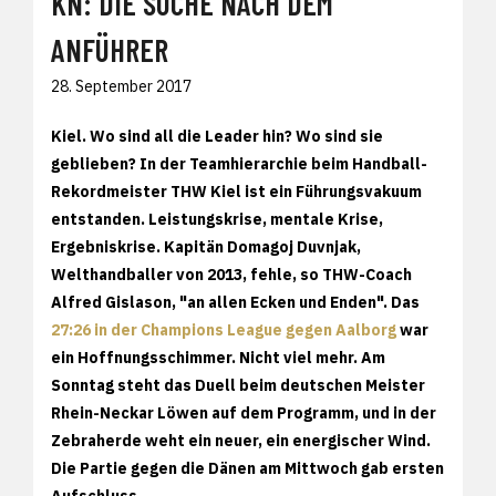
KN: DIE SUCHE NACH DEM
ANFÜHRER
28. September 2017
Kiel. Wo sind all die Leader hin? Wo sind sie
geblieben? In der Teamhierarchie beim Handball-
Rekordmeister THW Kiel ist ein Führungsvakuum
entstanden. Leistungskrise, mentale Krise,
Ergebniskrise. Kapitän Domagoj Duvnjak,
Welthandballer von 2013, fehle, so THW-Coach
Alfred Gislason, "an allen Ecken und Enden". Das
27:26 in der Champions League gegen Aalborg
war
ein Hoffnungsschimmer. Nicht viel mehr. Am
Sonntag steht das Duell beim deutschen Meister
Rhein-Neckar Löwen auf dem Programm, und in der
Zebraherde weht ein neuer, ein energischer Wind.
Die Partie gegen die Dänen am Mittwoch gab ersten
Aufschluss.