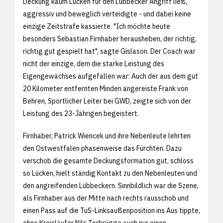
Deckung kaum Lücken für den Lübbecker Angriff ließ,
aggressiv und beweglich verteidigte - und dabei keine
einzige Zeitstrafe kassierte. "Ich möchte heute
besonders Sebastian Firnhaber herausheben, der richtig,
richtig gut gespielt hat", sagte Gislason. Der Coach war
nicht der einzige, dem die starke Leistung des
Eigengewächses aufgefallen war: Auch der aus dem gut
20 Kilometer entfernten Minden angereiste Frank von
Behren, Sportlicher Leiter bei GWD, zeigte sich von der
Leistung des 23-Jährigen begeistert.
Firnhaber, Patrick Wiencek und ihre Nebenleute lehrten
den Ostwestfalen phasenweise das Fürchten. Dazu
verschob die gesamte Deckungsformation gut, schloss
so Lücken, hielt ständig Kontakt zu den Nebenleuten und
den angreifenden Lübbeckern. Sinnbildlich war die Szene,
als Firnhaber aus der Mitte nach rechts rausschob und
einen Pass auf die TuS-Linksaußenposition ins Aus tippte,
ohne Kreisläufer Nils Torbrügge auch nur einen