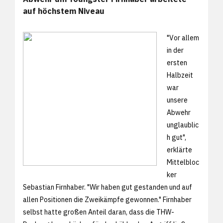
auf höchstem Niveau
"Vor allem
in der
ersten
Halbzeit
war
unsere
Abwehr
unglaublic
h gut",
erklärte
Mittelbloc
ker
Sebastian Firnhaber. "Wir haben gut gestanden und auf
allen Positionen die Zweikämpfe gewonnen." Firnhaber
selbst hatte großen Anteil daran, dass die THW-