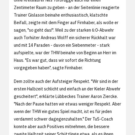
Zentimeter Raum zu geben - an der Seitenlinie reagierte
Trainer Gislason beinahe enthusiastisch, klatschte
Beifall, zeigte mit dem Finger auf Firnhaber, als wolle er
sagen, "so geht das!". Weil zu der starken 6:0-Abwehr
auch Torhüter Andreas Wolff ein sicherer Rückhalt war
und mit 14 Paraden - davon ein Siebenmeter - stark
aufspielte, war der THW beinahe von Beginn an Herr im
Haus. "Es war gut, dass wir sofort die Richtung
vorgegeben haben", sagte Firnhaber.
Dem zollte auch der Aufsteiger Respekt. "Wir sind in der
ersten Halbzeit schlicht und einfach an der Kieler Abwehr
gescheitert", erklärte Lübbeckes Trainer Aaron Ziercke.
"Nach der Pause hatten wir etwas weniger Respekt. Aber
wenn der THW ein gutes Spiel macht, ist es für jeden
verdammt schwer dagegenzuhalten." Der TuS-Coach
konnte aber auch Positives mitnehmen, die bessere
zweite Halbzeit seiner Schützlinge etwa, als es ihnen