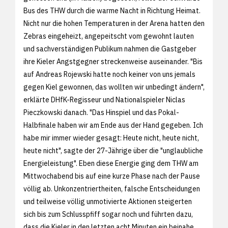
Bus des THW durch die warme Nacht in Richtung Heimat.
Nicht nur die hohen Temperaturen in der Arena hatten den
Zebras eingeheizt, angepeitscht vom gewohnt lauten
und sachverständigen Publikum nahmen die Gastgeber
ihre Kieler Angstgegner streckenweise auseinander. "Bis
auf Andreas Rojewski hatte noch keiner von uns jemals
gegen Kiel gewonnen, das wollten wir unbedingt ändern",
erklärte DHfK-Regisseur und Nationalspieler Niclas
Pieczkowski danach. "Das Hinspiel und das Pokal-
Halbfinale haben wir am Ende aus der Hand gegeben. Ich
habe mir immer wieder gesagt: Heute nicht, heute nicht,
heute nicht", sagte der 27-Jährige über die "unglaubliche
Energieleistung". Eben diese Energie ging dem THW am
Mittwochabend bis auf eine kurze Phase nach der Pause
völlig ab. Unkonzentriertheiten, falsche Entscheidungen
und teilweise völlig unmotivierte Aktionen steigerten
sich bis zum Schlusspfiff sogar noch und führten dazu,
dass die Kieler in den letzten acht Minuten ein beinahe