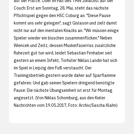
auf der Platte. Oder im Fall des THW zunächst auf der
Couch: Erst am Sonntag, 28. Mai, steht das nächste
Pflichtspiel gegen den HSC Coburg an. "Diese Pause
kommt uns sehr gelegen", sagt Gislason und zielt damit
nicht nur auf den mentalen Knacks an. "Wir müssen einige
Spieler wieder ein bisschen zusammenflicken." Neben
Wiencek und Zeitz, dessen Muskelfaserriss zusätzliche
Ruhezeit gut tun wird, leidet Sebastian Firnhaber seit
gestern an einem Infekt, Torhüter Niklas Landin hat sich
im Spiel in Leipzig den Fuß verstaucht. Der
Trainingsbetrieb gestern wurde daher auf Sparflamme
gefahren. Und gab seinen Spielern dringend benötigte
Pause: Die nächste Übungseinheit ist erst für Montag
angesetzt. (Von Niklas Schomburg, aus den
Kieler
Nachrichten vom 19.05.2017, Foto: Archiv/
Sascha Klahn)