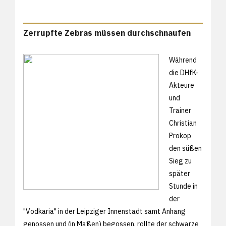
Zerrupfte Zebras müssen durchschnaufen
Während
die DHfK-
Akteure
und
Trainer
Christian
Prokop
den süßen
Sieg zu
später
Stunde in
der
"Vodkaria" in der Leipziger Innenstadt samt Anhang
genossen und (in Maßen) begossen, rollte der schwarze