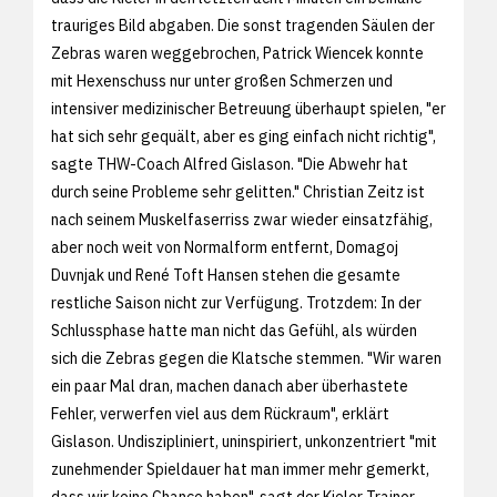
trauriges Bild abgaben. Die sonst tragenden Säulen der
Zebras waren weggebrochen, Patrick Wiencek konnte
mit Hexenschuss nur unter großen Schmerzen und
intensiver medizinischer Betreuung überhaupt spielen, "er
hat sich sehr gequält, aber es ging einfach nicht richtig",
sagte THW-Coach Alfred Gislason. "Die Abwehr hat
durch seine Probleme sehr gelitten." Christian Zeitz ist
nach seinem Muskelfaserriss zwar wieder einsatzfähig,
aber noch weit von Normalform entfernt, Domagoj
Duvnjak und René Toft Hansen stehen die gesamte
restliche Saison nicht zur Verfügung. Trotzdem: In der
Schlussphase hatte man nicht das Gefühl, als würden
sich die Zebras gegen die Klatsche stemmen. "Wir waren
ein paar Mal dran, machen danach aber überhastete
Fehler, verwerfen viel aus dem Rückraum", erklärt
Gislason. Undiszipliniert, uninspiriert, unkonzentriert "mit
zunehmender Spieldauer hat man immer mehr gemerkt,
dass wir keine Chance haben", sagt der Kieler Trainer.