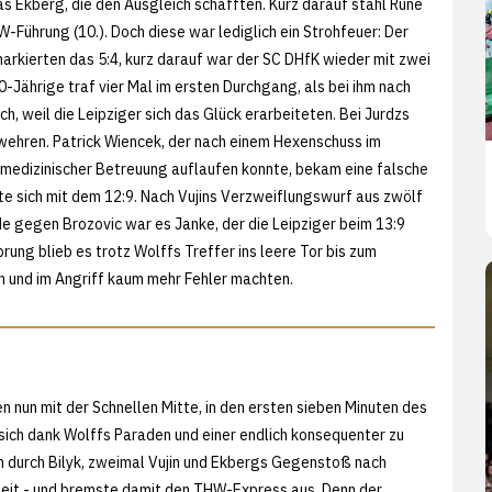
as Ekberg, die den Ausgleich schafften. Kurz darauf stahl Rune
-Führung (10.). Doch diese war lediglich ein Strohfeuer: Der
markierten das 5:4, kurz darauf war der SC DHfK wieder mit zwei
20-Jährige traf vier Mal im ersten Durchgang, als bei ihm nach
h, weil die Leipziger sich das Glück erarbeiteten. Bei Jurdzs
bwehren. Patrick Wiencek, der nach einem Hexenschuss im
 medizinischer Betreuung auflaufen konnte, bekam eine falsche
e sich mit dem 12:9. Nach Vujins Verzweiflungswurf aus zwölf
 gegen Brozovic war es Janke, der die Leipziger beim 13:9
prung blieb es trotz Wolffs Treffer ins leere Tor bis zum
n und im Angriff kaum mehr Fehler machten.
nun mit der Schnellen Mitte, in den ersten sieben Minuten des
 sich dank Wolffs Paraden und einer endlich konsequenter zu
n durch Bilyk, zweimal Vujin und Ekbergs Gegenstoß nach
eit - und bremste damit den THW-Express aus. Denn der