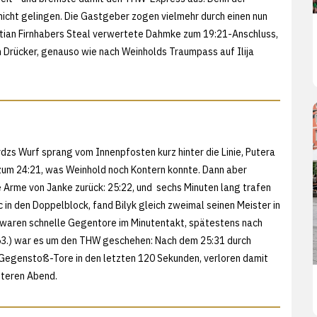
h nicht gelingen. Die Gastgeber zogen vielmehr durch einen nun
tian Firnhabers Steal verwertete Dahmke zum 19:21-Anschluss,
 Drücker, genauso wie nach Weinholds Traumpass auf Ilija
zs Wurf sprang vom Innenpfosten kurz hinter die Linie, Putera
a zum 24:21, was Weinhold noch Kontern konnte. Dann aber
e Arme von Janke zurück: 25:22, und sechs Minuten lang trafen
 in den Doppelblock, fand Bilyk gleich zweimal seinen Meister in
ge waren schnelle Gegentore im Minutentakt, spätestens nach
(53.) war es um den THW geschehen: Nach dem 25:31 durch
Gegenstoß-Tore in den letzten 120 Sekunden, verloren damit
itteren Abend.