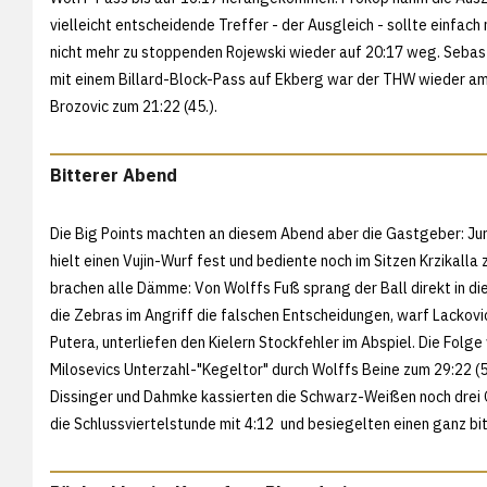
vielleicht entscheidende Treffer - der Ausgleich - sollte einfac
nicht mehr zu stoppenden Rojewski wieder auf 20:17 weg. Sebas
mit einem Billard-Block-Pass auf Ekberg war der THW wieder am
Brozovic zum 21:22 (45.).
Bitterer Abend
Die Big Points machten an diesem Abend aber die Gastgeber: Jurd
hielt einen Vujin-Wurf fest und bediente noch im Sitzen Krzikall
brachen alle Dämme: Von Wolffs Fuß sprang der Ball direkt in di
die Zebras im Angriff die falschen Entscheidungen, warf Lackovic
Putera, unterliefen den Kielern Stockfehler im Abspiel. Die Fol
Milosevics Unterzahl-"Kegeltor" durch Wolffs Beine zum 29:22 
Dissinger und Dahmke kassierten die Schwarz-Weißen noch drei 
die Schlussviertelstunde mit 4:12 und besiegelten einen ganz b