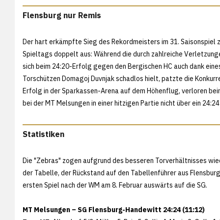
Flensburg nur Remis
Der hart erkämpfte Sieg des Rekordmeisters im 31. Saisonspiel 
Spieltags doppelt aus: Während die durch zahlreiche Verletzun
sich beim 24:20-Erfolg gegen den Bergischen HC auch dank eine
Torschützen Domagoj Duvnjak schadlos hielt, patzte die Konkurr
Erfolg in der Sparkassen-Arena auf dem Höhenflug, verloren b
bei der MT Melsungen in einer hitzigen Partie nicht über ein 24:2
Statistiken
Die "Zebras" zogen aufgrund des besseren Torverhältnisses wied
der Tabelle, der Rückstand auf den Tabellenführer aus Flensburg
ersten Spiel nach der WM am 8. Februar auswärts auf die SG.
MT Melsungen – SG Flensburg-Handewitt 24:24 (11:12)