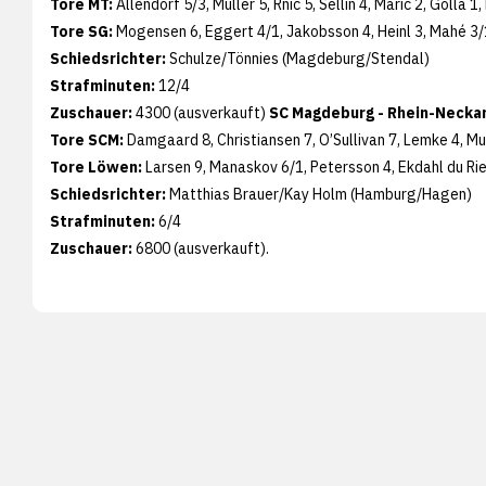
Tore MT:
Allendorf 5/3, Müller 5, Rnic 5, Sellin 4, Maric 2, Golla 1,
Tore SG:
Mogensen 6, Eggert 4/1, Jakobsson 4, Heinl 3, Mahé 3/1
Schiedsrichter:
Schulze/Tönnies (Magdeburg/Stendal)
Strafminuten:
12/4
Zuschauer:
4300 (ausverkauft)
SC Magdeburg - Rhein-Neckar
Tore SCM:
Damgaard 8, Christiansen 7, O’Sullivan 7, Lemke 4, M
Tore Löwen:
Larsen 9, Manaskov 6/1, Petersson 4, Ekdahl du Riet
Schiedsrichter:
Matthias Brauer/Kay Holm (Hamburg/Hagen)
Strafminuten:
6/4
Zuschauer:
6800 (ausverkauft).