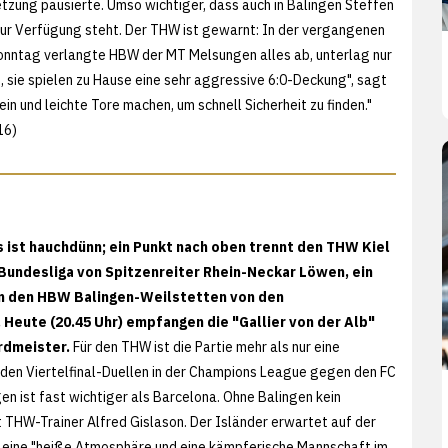
etzung pausierte. Umso wichtiger, dass auch in Balingen Steffen
ur Verfügung steht. Der THW ist gewarnt: In der vergangenen
Sonntag verlangte HBW der MT Melsungen alles ab, unterlag nur
 sie spielen zu Hause eine sehr aggressive 6:0-Deckung", sagt
ein und leichte Tore machen, um schnell Sicherheit zu finden."
16)
s ist hauchdünn; ein Punkt nach oben trennt den THW Kiel
-Bundesliga von Spitzenreiter Rhein-Neckar Löwen, ein
n den HBW Balingen-Weilstetten von den
 Heute (20.45 Uhr) empfangen die "Gallier von der Alb"
rdmeister.
Für den THW ist die Partie mehr als nur eine
den Viertelfinal-Duellen in der Champions League gegen den FC
en ist fast wichtiger als Barcelona. Ohne Balingen kein
t THW-Trainer Alfred Gislason. Der Isländer erwartet auf der
 eine "heiße Atmosphäre und eine kämpferische Mannschaft im