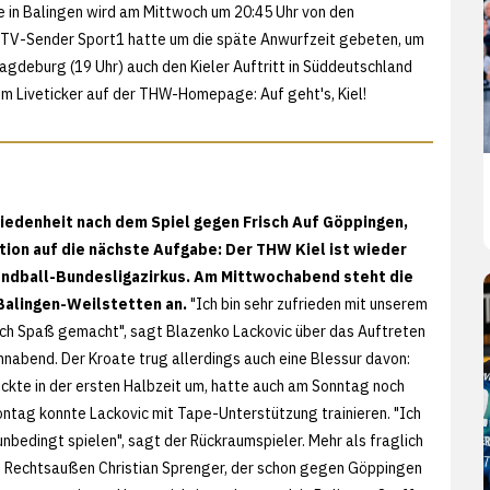
e in Balingen wird am Mittwoch um 20:45 Uhr von den
er TV-Sender Sport1 hatte um die späte Anwurfzeit gebeten, um
deburg (19 Uhr) auch den Kieler Auftritt in Süddeutschland
 im Liveticker auf der THW-Homepage: Auf geht's, Kiel!
riedenheit nach dem Spiel gegen Frisch Auf Göppingen,
tion auf die nächste Aufgabe: Der THW Kiel ist wieder
andball-Bundesligazirkus. Am Mittwochabend steht die
Balingen-Weilstetten an.
"Ich bin sehr zufrieden mit unserem
klich Spaß gemacht", sagt Blazenko Lackovic über das Auftreten
nabend. Der Kroate trug allerdings auch eine Blessur davon:
ickte in der ersten Halbzeit um, hatte auch am Sonntag noch
tag konnte Lackovic mit Tape-Unterstützung trainieren. "Ich
nbedingt spielen", sagt der Rückraumspieler. Mehr als fraglich
on Rechtsaußen Christian Sprenger, der schon gegen Göppingen