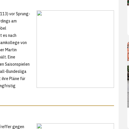
(113) vor Sprung-
rdings am
obel
t es nach
Teamkollege von
her Martin
ält. Eine
den Saisonspielen
ball-Bundesliga
 ihre Pläne für
ngfristig
 Treffer gegen