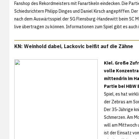
Fanshop des Rekordmeisters mit Fanartikeln eindecken. Die Parti
Schiedsrichtern Philipp Dinges und Daniel Kirsch angepfiffen. D
nach dem Auswärtsspiel der SG Flensburg-Handewitt beim SC Mag
live übertragen zu können. Informationen zum Spiel gibt es auch
KN: Weinhold dabei, Lackovic beißt auf die Zähne
Kiel. Große Zuf
volle Konzentra
mittendrin im H
Partie bei HBW 
Spiel, es hat wir
der Zebras am Son
Der 35-Jährige kn
Schmerzen. Am Mon
will am Mittwoch u
ist der Einsatz v