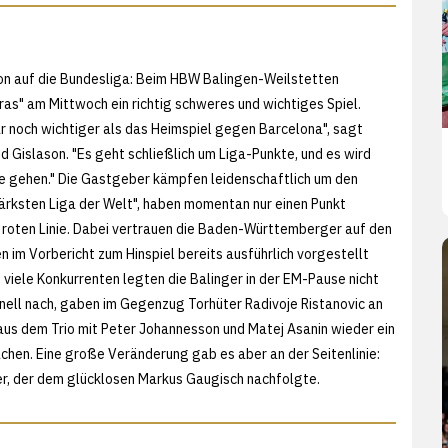
on auf die Bundesliga: Beim HBW Balingen-Weilstetten
ras" am Mittwoch ein richtig schweres und wichtiges Spiel.
ar noch wichtiger als das Heimspiel gegen Barcelona", sagt
d Gislason. "Es geht schließlich um Liga-Punkte, und es wird
he gehen." Die Gastgeber kämpfen leidenschaftlich um den
stärksten Liga der Welt", haben momentan nur einen Punkt
 roten Linie. Dabei vertrauen die Baden-Württemberger auf den
en im
Vorbericht zum Hinspiel bereits ausführlich vorgestellt
 viele Konkurrenten legten die Balinger in der EM-Pause nicht
nell nach, gaben im Gegenzug Torhüter Radivoje Ristanovic an
us dem Trio mit Peter Johannesson und Matej Asanin wieder ein
hen. Eine große Veränderung gab es aber an der Seitenlinie:
ner, der dem glücklosen Markus Gaugisch nachfolgte.