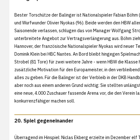
Bester Torschütze der Balinger ist Nationalspieler Fabian Böhm 
und Wurfwunder Olivier Nyokas (96). Beide werden den HBW alle
Saisonende verlassen, schlugen das von Manager Wolfgang Str
unterbreitete Angebot zur Vertragsverlängerung aus. Böhm zieh
Hannover, der französische Nationalspieler Nyokas wird neuer 
Dominik Klein bei HBC Nantes. An Bord bleibt hingegen Spielmac
Strobel (81 Tore) für zwei weitere Jahre - wenn HBW die Klasse h
zusätzliche Motivation für den Europameister, in den verbleiben
alles zu geben. Für die Balinger ist der Verbleib in der DKB Hand
aber noch aus einem anderen Grund wichtig: Sie stellten unlängst
eine neue, 4.000 Zuschauer fassende Arena vor, die den Verein la
konkurrenzfähiger machen soll.
20. Spiel gegeneinander
Überragend im Hinspiel: Niclas Ekberg erzielte im Dezember elf