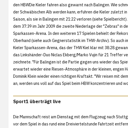
den HBWDie Kieler fahren also gewarnt nach Balingen. Wie schm
der Schwäbischen Alb werden kann, erfuhren die Kieler zuletzt i
Saison, als sie in Balingen mit 21:22 verloren (siehe
Spielbericht)
dem
37:39 im Jahr 2009 die zweite Niederlage der "Zebras" in d
Sparkassen-Arena. In den weiteren 17 Spielen behielt der Rekor
Oberhand (siehe auch
Gegnerstatistik im THW-Archiv). So auch im
Kieler Sparkassen-Arena, das der THW Kiel klar mit
38:28 gewan
das Linkshänder-Duo Niclas Ekberg/Marko Vujin für 21 Treffer v
zeichnete. "Für Balingen ist die Partie gegen uns wieder das Spie
erwartet wieder eine Riesen-Atmosphäre in der kleinen, engen Ha
Dominik Klein wieder einen richtigen Kraftakt. "Wir reisen mit d
an, werden uns voll auf das Spiel beim HBW konzentrieren und wo
Sport1 überträgt live
Die Mannschaft reist am Dienstag mit dem Flugzeug nach Stuttga
vor dem Spiel in das rund eine Dreiviertelstunde Fahrtzeit entfe