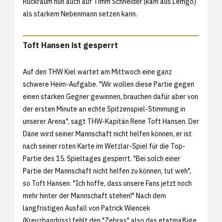
Rückraum nun auch auf Timm Schneider (kam aus Lemgo)
als starkem Nebenmann setzen kann.
Toft Hansen ist gesperrt
Auf den THW Kiel wartet am Mittwoch eine ganz
schwere Heim-Aufgabe. "Wir wollen diese Partie gegen
einen starken Gegner gewinnen, brauchen dafür aber von
der ersten Minute an echte Spitzenspiel-Stimmung in
unserer Arena", sagt THW-Kapitän Rene Toft Hansen. Der
Däne wird seiner Mannschaft nicht helfen können, er ist
nach seiner roten Karte im Wetzlar-Spiel für die Top-
Partie des 15. Spieltages gesperrt. "Bei solch einer
Partie der Mannschaft nicht helfen zu können, tut weh",
so Toft Hansen. "Ich hoffe, dass unsere Fans jetzt noch
mehr hinter der Mannschaft stehen!" Nach dem
langfristigen Ausfall von Patrick Wiencek
(Kreuzbandriss) fehlt den "Zebras" also das etatmäßige