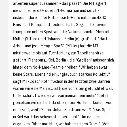
arbeiten super zusammen - das passt!" Die MT agiert
meist in einer 6:0- oder 5:1-Formation und setzt -
insbesondere in der Rothenbach-Halle mit ihren 4300
Fans - auf Kampf und Leidenschaft. Gegen die Löwen
trumpften neben Sjöstrand die Nationalspieler Michael
Müller (7 Tore) und Johannes Sellin (6) groß auf. "Harte
Arbeit und jede Menge Spaß" (Müller) hat die MT
mittlerweile bis auf Tuchfühlung zur Tabellenspitze
geführt. Flensburg, Kiel, Berlin - die "Großen" müssen sich
hinter dem No-Name-Team einreihen. "Wir haben zwar
keine Stars, aber sind ein unglaublich starkes Kollektiv",
sagt MT-Coach Roth. "Schon in den letzten zwei Jahren
waren wir eine Mannschaft, die von allen gefürchtet war.
Unterschätzt werden wir von niemandem mehr." "Jetzt
genießen wir die Luft da oben, aber Hochmut kommt vor
dem Fall", weiß Müller. Johan Sjöstrand weiß: "Das Spiel
in Kiel wird das schwerste überhaupt." Um dann zu
ergänzen: "Aber machbar, wir haben keinen Druck." (Von