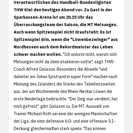
Verantwortlichen des Handball-Bundesligisten
THW Kiel den heutigen Abend vor. Zu Gast in der
Sparkassen-Arena ist um 20.15 Uhr das
Überraschungsteam der Saison, die MT Melsungen.
Auch wenn Spitzenspiel nicht draufsteht: Es ist
Spitzenspiel drin, wenn die "Löwenbezwinger" aus
Nordhessen auch dem Rekordmeister das Leben
schwer machen wollen.
"Ich wüsste nicht, warum sich
Melsungen nicht da oben etablieren sollte", sagt THW-
Coach Alfred Gislason. Besonders die Abwehr "und
dahinter ein Johan Sjöstrand in super Form" machen nach
Meinung des Isländers die Stärke des Tabellenzweiten
aus, der am Wochenende den Rhein-Neckar Löwen die
erste Niederlage beibrachte. "Der Sieg war verdient, hat
mich gefreut", gibt Gislason zu. Die MT-Auswahl von
Trainer Michael Roth sei eine der wenigen Mannschaften
der Liga, die eine defensive 6:0- und eine offensive 5:1-
Deckung gleichermaßen stark spiele. "Das können