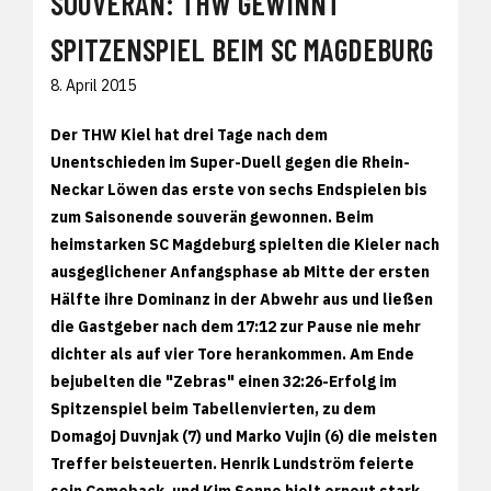
SOUVERÄN: THW GEWINNT
SPITZENSPIEL BEIM SC MAGDEBURG
8. April 2015
Der THW Kiel hat drei Tage nach dem
Unentschieden im Super-Duell gegen die Rhein-
Neckar Löwen das erste von sechs Endspielen bis
zum Saisonende souverän gewonnen. Beim
heimstarken SC Magdeburg spielten die Kieler nach
ausgeglichener Anfangsphase ab Mitte der ersten
Hälfte ihre Dominanz in der Abwehr aus und ließen
die Gastgeber nach dem 17:12 zur Pause nie mehr
dichter als auf vier Tore herankommen. Am Ende
bejubelten die "Zebras" einen 32:26-Erfolg im
Spitzenspiel beim Tabellenvierten, zu dem
Domagoj Duvnjak (7) und Marko Vujin (6) die meisten
Treffer beisteuerten. Henrik Lundström feierte
sein Comeback, und Kim Sonne hielt erneut stark.