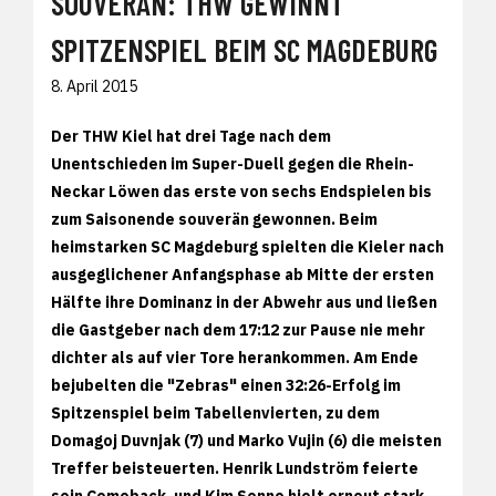
SOUVERÄN: THW GEWINNT
SPITZENSPIEL BEIM SC MAGDEBURG
8. April 2015
Der THW Kiel hat drei Tage nach dem
Unentschieden im Super-Duell gegen die Rhein-
Neckar Löwen das erste von sechs Endspielen bis
zum Saisonende souverän gewonnen. Beim
heimstarken SC Magdeburg spielten die Kieler nach
ausgeglichener Anfangsphase ab Mitte der ersten
Hälfte ihre Dominanz in der Abwehr aus und ließen
die Gastgeber nach dem 17:12 zur Pause nie mehr
dichter als auf vier Tore herankommen. Am Ende
bejubelten die "Zebras" einen 32:26-Erfolg im
Spitzenspiel beim Tabellenvierten, zu dem
Domagoj Duvnjak (7) und Marko Vujin (6) die meisten
Treffer beisteuerten. Henrik Lundström feierte
sein Comeback, und Kim Sonne hielt erneut stark.