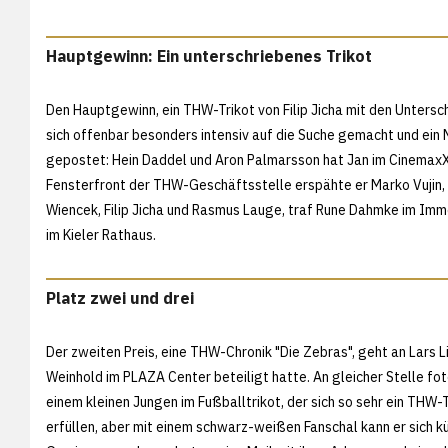
Hauptgewinn: Ein unterschriebenes Trikot
Den Hauptgewinn, ein THW-Trikot von Filip Jicha mit den Untersch
sich offenbar besonders intensiv auf die Suche gemacht und ein 
gepostet: Hein Daddel und Aron Palmarsson hat Jan im CinemaxX 
Fensterfront der THW-Geschäftsstelle erspähte er Marko Vujin, n
Wiencek, Filip Jicha und Rasmus Lauge, traf Rune Dahmke im Immo
im Kieler Rathaus.
Platz zwei und drei
Der zweiten Preis, eine THW-Chronik "Die Zebras", geht an Lars L
Weinhold im PLAZA Center beteiligt hatte. An gleicher Stelle fo
einem kleinen Jungen im Fußballtrikot, der sich so sehr ein THW-
erfüllen, aber mit einem schwarz-weißen Fanschal kann er sich k