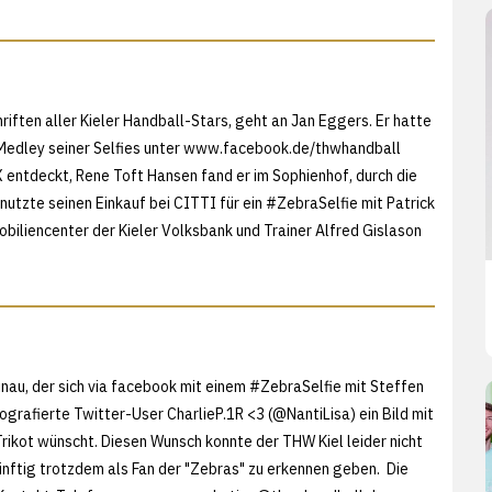
riften aller Kieler Handball-Stars, geht an Jan Eggers. Er hatte
Medley seiner Selfies unter
www.facebook.de/thwhandball
entdeckt, Rene Toft Hansen fand er im Sophienhof, durch die
utzte seinen Einkauf bei CITTI für ein #ZebraSelfie mit Patrick
biliencenter der Kieler Volksbank und Trainer Alfred Gislason
inau, der sich via facebook mit einem #ZebraSelfie mit Steffen
tografierte
Twitter-User CharlieP.1R <3 (@NantiLisa) ein Bild mit
Trikot wünscht. Diesen Wunsch konnte der THW Kiel leider nicht
ünftig trotzdem als Fan der "Zebras" zu erkennen geben. Die