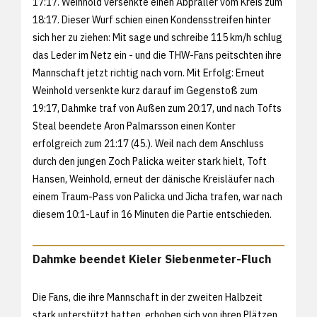
17:17. Weinhold versenkte einen Abpraller vom Kreis zum
18:17. Dieser Wurf schien einen Kondensstreifen hinter
sich her zu ziehen: Mit sage und schreibe 115 km/h schlug
das Leder im Netz ein - und die THW-Fans peitschten ihre
Mannschaft jetzt richtig nach vorn. Mit Erfolg: Erneut
Weinhold versenkte kurz darauf im Gegenstoß zum
19:17, Dahmke traf von Außen zum 20:17, und nach Tofts
Steal beendete Aron Palmarsson einen Konter
erfolgreich zum 21:17 (45.). Weil nach dem Anschluss
durch den jungen Zoch Palicka weiter stark hielt, Toft
Hansen, Weinhold, erneut der dänische Kreisläufer nach
einem Traum-Pass von Palicka und Jicha trafen, war nach
diesem 10:1-Lauf in 16 Minuten die Partie entschieden.
Dahmke beendet Kieler Siebenmeter-Fluch
Die Fans, die ihre Mannschaft in der zweiten Halbzeit
stark unterstützt hatten, erhoben sich von ihren Plätzen