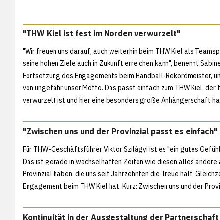
"THW Kiel ist fest im Norden verwurzelt"
"Wir freuen uns darauf, auch weiterhin beim THW Kiel als Teamsp
seine hohen Ziele auch in Zukunft erreichen kann", benennt Sabin
Fortsetzung des Engagements beim Handball-Rekordmeister, und f
von ungefähr unser Motto. Das passt einfach zum THW Kiel, der t
verwurzelt ist und hier eine besonders große Anhängerschaft hat
"Zwischen uns und der Provinzial passt es einfach"
Für THW-Geschäftsführer Viktor Szilágyi ist es "ein gutes Gefühl,
Das ist gerade in wechselhaften Zeiten wie diesen alles andere a
Provinzial haben, die uns seit Jahrzehnten die Treue hält. Gleichz
Engagement beim THW Kiel hat. Kurz: Zwischen uns und der Provin
Kontinuität in der Ausgestaltung der Partnerschaft