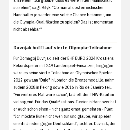
anstehen? "Ich glaube, dass es viele in der Mannschaft
so sehen", sagt Bilyk. "Ob man als österreichischer
Handballer je wieder eine solche Chance bekommt, um
die Olympia-Qualifikation zu spielen? Das ist momentan
nicht absehbar."
Duvnjak hofft auf vierte Olympia-Teilnahme
Für Domagoj Duvnjak, seit der EHF EURO 2024 Kroatiens
Rekordspieler mit 249 Länderspiel-Einsätzen, hingegen
wäre es seine vierte Teilnahme an Olympischen Spielen.
2012 gewann "Dule" in London die Bronzemedaille, nahm
zudem 2008 in Peking sowie 2016 in Rio de Janeiro teil.
"Ein weiteres Mal wäre schön", lächelt der THW-Kapitän
vielsagend. Für das Qualifikations-Turnier in Hannover hat
er auch schon einen - nicht ganz ernst gemeinten - Plan:
"Ich möchte Rune nicht weh tun und glaube, wir spielen
unentschieden gegen Deutschland", lacht er. Duvnjak, der