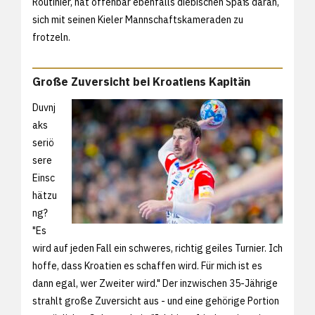
Routinier, hat offenbar ebenfalls diebischen Spaß daran,
sich mit seinen Kieler Mannschaftskameraden zu
frotzeln.
Große Zuversicht bei Kroatiens Kapitän
Duvnj
aks
seriö
sere
Einsc
hätzu
ng?
"Es
wird auf jeden Fall ein schweres, richtig geiles Turnier. Ich
hoffe, dass Kroatien es schaffen wird. Für mich ist es
dann egal, wer Zweiter wird." Der inzwischen 35-Jährige
strahlt große Zuversicht aus - und eine gehörige Portion