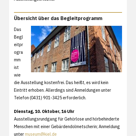
Übersicht über das Begleitprogramm
Das
Begl
eitpr
ogra
mm
ist
wie
die Ausstellung kostenfrei. Das heißt, es wird kein
Eintritt erhoben. Allerdings sind Anmeldungen unter
Telefon (0431) 901-3425 erforderlich.
Dienstag, 10. Oktober, 16 Uhr
Ausstellungsrundgang für Gehörlose und hörbehinderte
Menschen mit einer Gebärdendolmetscherin; Anmeldung
unter
museum@kiel.de