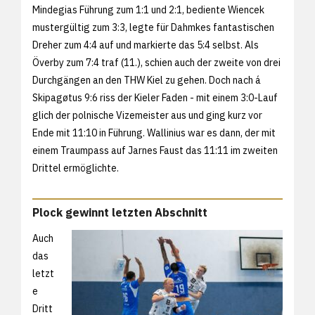
Mindegias Führung zum 1:1 und 2:1, bediente Wiencek
mustergültig zum 3:3, legte für Dahmkes fantastischen
Dreher zum 4:4 auf und markierte das 5:4 selbst. Als
Överby zum 7:4 traf (11.), schien auch der zweite von drei
Durchgängen an den THW Kiel zu gehen. Doch nach á
Skipagøtus 9:6 riss der Kieler Faden - mit einem 3:0-Lauf
glich der polnische Vizemeister aus und ging kurz vor
Ende mit 11:10 in Führung. Wallinius war es dann, der mit
einem Traumpass auf Jarnes Faust das 11:11 im zweiten
Drittel ermöglichte.
Plock gewinnt letzten Abschnitt
Auch
das
letzt
e
Dritt