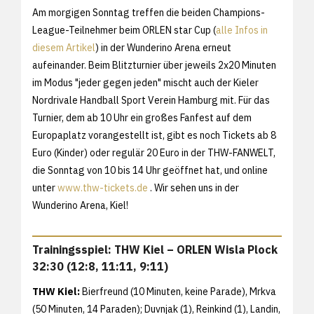
Am morgigen Sonntag treffen die beiden Champions-
League-Teilnehmer beim ORLEN star Cup (
alle Infos in
diesem Artikel
) in der Wunderino Arena erneut
aufeinander. Beim Blitzturnier über jeweils 2x20 Minuten
im Modus "jeder gegen jeden" mischt auch der Kieler
Nordrivale Handball Sport Verein Hamburg mit. Für das
Turnier, dem ab 10 Uhr ein großes Fanfest auf dem
Europaplatz vorangestellt ist, gibt es noch Tickets ab 8
Euro (Kinder) oder regulär 20 Euro in der THW-FANWELT,
die Sonntag von 10 bis 14 Uhr geöffnet hat, und online
unter
www.thw-tickets.de
. Wir sehen uns in der
Wunderino Arena, Kiel!
Trainingsspiel: THW Kiel – ORLEN Wisla Plock
32:30 (12:8, 11:11, 9:11)
THW Kiel:
Bierfreund (10 Minuten, keine Parade), Mrkva
(50 Minuten, 14 Paraden); Duvnjak (1), Reinkind (1), Landin,