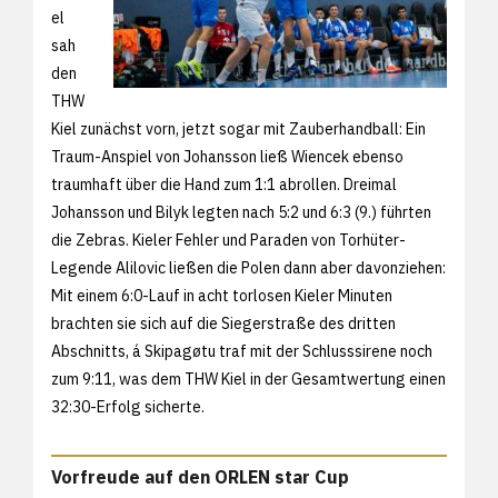
el
sah
den
THW
Kiel zunächst vorn, jetzt sogar mit Zauberhandball: Ein
Traum-Anspiel von Johansson ließ Wiencek ebenso
traumhaft über die Hand zum 1:1 abrollen. Dreimal
Johansson und Bilyk legten nach 5:2 und 6:3 (9.) führten
die Zebras. Kieler Fehler und Paraden von Torhüter-
Legende Alilovic ließen die Polen dann aber davonziehen:
Mit einem 6:0-Lauf in acht torlosen Kieler Minuten
brachten sie sich auf die Siegerstraße des dritten
Abschnitts, á Skipagøtu traf mit der Schlusssirene noch
zum 9:11, was dem THW Kiel in der Gesamtwertung einen
32:30-Erfolg sicherte.
Vorfreude auf den ORLEN star Cup