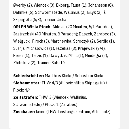
Øverby (2), Wiencek (3), Ekberg, Faust (1), Johansson (8),
Dahmke (6), Schwormstede, Wallinius (2), Bilyk (2), á
Skipagøtu (6/3); Trainer: Jicha
ORLEN Wisla Plock:
Alilovic (20 Minuten, 5/1 Paraden),
Jastrzebski (40 Minuten, 8 Paraden); Daszek, Zarabec (3),
Wielgucki, Piroch (3), Marchewka, Scroczyk (2), Serdio (1),
Susnja, Michalowicz (1), Fazekas (3), Krajewski (7/4),
Perez (4), Terzic (1), Dawydzik, Mihic (1), Mindegia (2),
Zhitnikov (2); Trainer: Sabaté
Schiedsrichter:
Matthias Klinke/ Sebastian Klinke
Siebenmeter:
THW: 4/3 (Alilovic hält á Skipagøtu) /
Plock: 4/4
Zeitstrafen:
THW: 3 (Wiencek, Wallinius,
Schwormstede) / Plock: 1 (Zarabec)
Zuschauer:
keine (THW-Leistungszentrum, Altenholz)