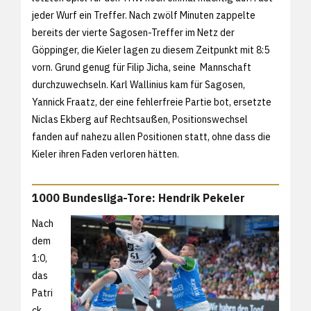
jeder Wurf ein Treffer. Nach zwölf Minuten zappelte
bereits der vierte Sagosen-Treffer im Netz der
Göppinger, die Kieler lagen zu diesem Zeitpunkt mit 8:5
vorn. Grund genug für Filip Jicha, seine Mannschaft
durchzuwechseln. Karl Wallinius kam für Sagosen,
Yannick Fraatz, der eine fehlerfreie Partie bot, ersetzte
Niclas Ekberg auf Rechtsaußen, Positionswechsel
fanden auf nahezu allen Positionen statt, ohne dass die
Kieler ihren Faden verloren hätten.
1000 Bundesliga-Tore: Hendrik Pekeler
Nach
dem
1:0,
das
Patri
ck