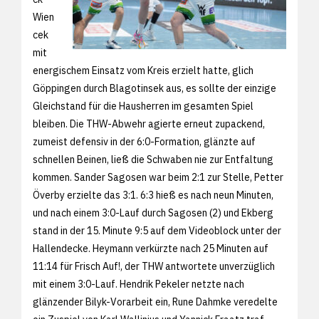
Wien
cek
mit
energischem Einsatz vom Kreis erzielt hatte, glich
Göppingen durch Blagotinsek aus, es sollte der einzige
Gleichstand für die Hausherren im gesamten Spiel
bleiben. Die THW-Abwehr agierte erneut zupackend,
zumeist defensiv in der 6:0-Formation, glänzte auf
schnellen Beinen, ließ die Schwaben nie zur Entfaltung
kommen. Sander Sagosen war beim 2:1 zur Stelle, Petter
Överby erzielte das 3:1. 6:3 hieß es nach neun Minuten,
und nach einem 3:0-Lauf durch Sagosen (2) und Ekberg
stand in der 15. Minute 9:5 auf dem Videoblock unter der
Hallendecke. Heymann verkürzte nach 25 Minuten auf
11:14 für Frisch Auf!, der THW antwortete unverzüglich
mit einem 3:0-Lauf. Hendrik Pekeler netzte nach
glänzender Bilyk-Vorarbeit ein, Rune Dahmke veredelte