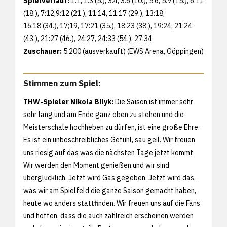
Spielverlauf:
1:1, 1:3 (5.), 3:4, 3:6 (10.), 5:6, 5:9 (15.), 6:11
(18.), 7:12,9:12 (21.), 11:14, 11:17 (29.), 13:18;
16:18 (34.), 17;19, 17:21 (35.), 18:23 (38.), 19:24, 21:24
(43.), 21:27 (46.), 24:27, 24:33 (54.), 27:34
Zuschauer:
5.200 (ausverkauft) (EWS Arena, Göppingen)
Stimmen zum Spiel:
THW-Spieler Nikola Bilyk:
Die Saison ist immer sehr
sehr lang und am Ende ganz oben zu stehen und die
Meisterschale hochheben zu dürfen, ist eine große Ehre.
Es ist ein unbeschreibliches Gefühl, sau geil. Wir freuen
uns riesig auf das was die nächsten Tage jetzt kommt.
Wir werden den Moment genießen und wir sind
überglücklich. Jetzt wird Gas gegeben. Jetzt wird das,
was wir am Spielfeld die ganze Saison gemacht haben,
heute wo anders stattfinden. Wir freuen uns auf die Fans
und hoffen, dass die auch zahlreich erscheinen werden