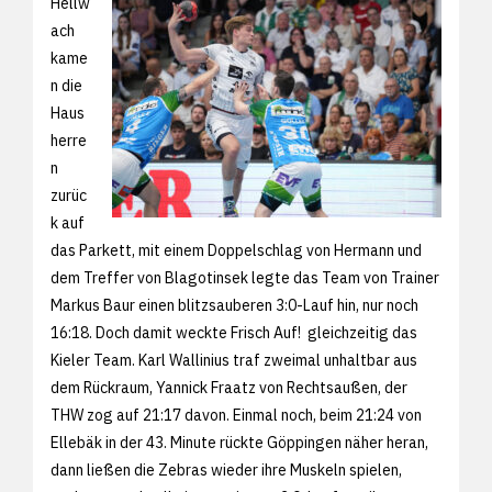
Hellw
ach
kame
n die
Haus
herre
n
zurüc
k auf
das Parkett, mit einem Doppelschlag von Hermann und
dem Treffer von Blagotinsek legte das Team von Trainer
Markus Baur einen blitzsauberen 3:0-Lauf hin, nur noch
16:18. Doch damit weckte Frisch Auf! gleichzeitig das
Kieler Team. Karl Wallinius traf zweimal unhaltbar aus
dem Rückraum, Yannick Fraatz von Rechtsaußen, der
THW zog auf 21:17 davon. Einmal noch, beim 21:24 von
Ellebäk in der 43. Minute rückte Göppingen näher heran,
dann ließen die Zebras wieder ihre Muskeln spielen,