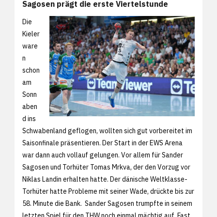
Sagosen prägt die erste Viertelstunde
Die
Kieler
ware
n
schon
am
Sonn
aben
d ins
Schwabenland geflogen, wollten sich gut vorbereitet im
Saisonfinale präsentieren. Der Start in der EWS Arena
war dann auch vollauf gelungen. Vor allem für Sander
Sagosen und Torhüter Tomas Mrkva, der den Vorzug vor
Niklas Landin erhalten hatte. Der dänische Weltklasse-
Torhüter hatte Probleme mit seiner Wade, drückte bis zur
58. Minute die Bank. Sander Sagosen trumpfte in seinem
letzten Spiel für den THW noch einmal mächtig auf. Fast