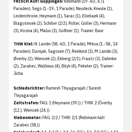
FRISCH AUF! Göppingen:
Rebmann (19.-60., 6 /1
Paraden), Sego (1.-19., 1 Parade); Neudeck, Kneule (1),
Lindenchrone, Heymann (1), Sarac (1), Ellebaek (4),
Blagotinsek (2), Schiller (2/2), Röller, Goller (3), Hermann
(3), Kozina (4), Malus (3), Goßner (1); Trainer: Baur
THW Kiel:
N. Landin (58.-60., 1 Parade), Mrkva (1.-58., 14
Paraden); Duvnjak, Sagosen (7), Reinkind (3), M. Landin (3),
Øverby (2), Wiencek (2), Ekberg (2/1), Fraatz (3), Dahmke
(2), Zarabec, Wallinius (4), Bilyk (4), Pekeler (2); Trainer:
Jicha
Schiedsrichter:
Ramesh Thiyagarajah / Suresh
Thiyagarajah
Zeitstrafen:
FAG: 1 (Heymann (39.)) / THW: 2 (Överby
(12.), Wiencek (24.))
Siebenmeter:
FAG: 2/2 / THW: 2/1 (Rebmann hält
Zarabec (58.))