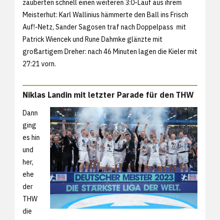
zauberten schnell einen weiteren 3:0-Lauf aus ihrem
Meisterhut: Karl Wallinius hämmerte den Ball ins Frisch
Auf!-Netz, Sander Sagosen traf nach Doppelpass mit
Patrick Wiencek und Rune Dahmke glänzte mit
großartigem Dreher: nach 46 Minuten lagen die Kieler mit
27:21 vorn.
Niklas Landin mit letzter Parade für den THW
Dann
ging
es hin
und
her,
ehe
der
THW
die