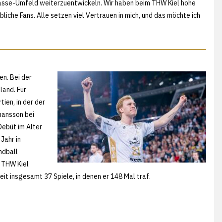
tklasse-Umfeld weiterzuentwickeln. Wir haben beim THW Kiel hohe
liche Fans. Alle setzen viel Vertrauen in mich, und das möchte ich
en. Bei der
land. Für
ien, in der der
hansson bei
Debüt im Alter
Jahr in
ndball
 THW Kiel
t insgesamt 37 Spiele, in denen er 148 Mal traf.