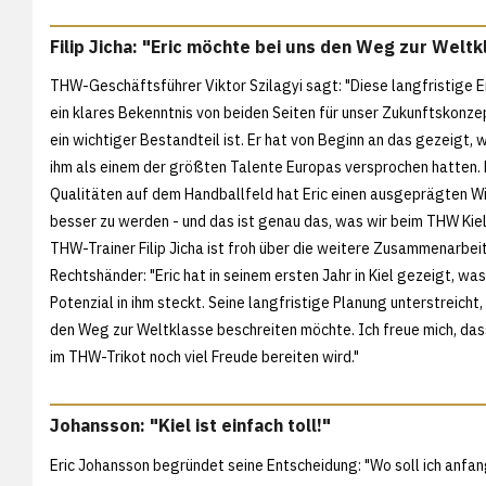
Filip Jicha: "Eric möchte bei uns den Weg zur Welt
THW-Geschäftsführer Viktor Szilagyi sagt: "Diese langfristige E
ein klares Bekenntnis von beiden Seiten für unser Zukunftskonzep
ein wichtiger Bestandteil ist. Er hat von Beginn an das gezeigt, 
ihm als einem der größten Talente Europas versprochen hatten.
Qualitäten auf dem Handballfeld hat Eric einen ausgeprägten Wi
besser zu werden - und das ist genau das, was wir beim THW Kiel
THW-Trainer Filip Jicha ist froh über die weitere Zusammenarbei
Rechtshänder: "Eric hat in seinem ersten Jahr in Kiel gezeigt, was 
Potenzial in ihm steckt. Seine langfristige Planung unterstreicht,
den Weg zur Weltklasse beschreiten möchte. Ich freue mich, dass 
im THW-Trikot noch viel Freude bereiten wird."
Johansson: "Kiel ist einfach toll!"
Eric Johansson begründet seine Entscheidung: "Wo soll ich anfange