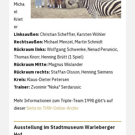
Micha
el
Kriet
er
Linksaußen:
Christian Scheffler, Karsten Wöhler
Rechtsaußen:
Michael Menzel, Martin Schmidt
Rückraum links:
Wolfgang Schwenke, Nenad Perunicic,
Thomas Knorr, Henning Brütt (1 Spiel)
Rückraum Mitte:
Magnus Wislander
Rückraum rechts:
Staffan Olsson, Henning Siemens
Kreis:
Klaus-Dieter Petersen
Trainer:
Zvonimir "Noka" Serdarusic
Mehr Informationen zum Triple-Team 1998 gibt's auf
dieser
Seite im THW-Online-Archiv
Ausstellung im Stadtmuseum Warleberger
Hof