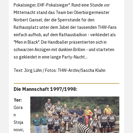
Pokalsieger, EHF-Pokalsieger". Rund eine Stunde vor
Mitternacht stand das Team bei Oberbürgermeister
Norbert Gansel, der die Sperrstunde für den
Rathausplatz unter dem Jubel der tausenden THW-Fans
einfach aufhob, auf dem Rathausbalkon - verkleidet als
"Men in Black". Die Handballer präsentierten sich in
schwarzen Anzügen mit dunklen Brillen - und starteten
so gekleidet in eine lange Party-Nacht...
Text: Jörg Lühn / Fotos: THW-Archiv/Sascha Klahn
Die Mannschaft 1997/1998:
Tor:
Gora
n
Stoja
novic,