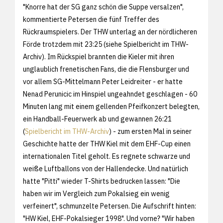
"Knorre hat der SG ganz schön die Suppe versalzen",
kommentierte Petersen die fünf Treffer des
Rückraumspielers. Der THW unterlag an der nördlicheren
Förde trotzdem mit 23:25 (siehe Spielbericht im THW-
Archiv). Im Rückspiel brannten die Kieler mit ihren
unglaublich frenetischen Fans, die die Flensburger und
vor allem SG-Mittelmann Peter Leidreiter - er hatte
Nenad Perunicic im Hinspiel ungeahndet geschlagen - 60
Minuten lang mit einem gellenden Pfeifkonzert belegten,
ein Handball-Feuerwerk ab und gewannen 26:21
(
Spielbericht im THW-Archiv
) - zum ersten Mal in seiner
Geschichte hatte der THW Kiel mit dem EHF-Cup einen
internationalen Titel geholt. Es regnete schwarze und
weiße Luftballons von der Hallendecke. Und natürlich
hatte "Pitti" wieder T-Shirts bedrucken lassen: "Die
haben wir im Vergleich zum Pokalsieg ein wenig
verfeinert", schmunzelte Petersen. Die Aufschrift hinten:
"HW Kiel, EHF-Pokalsieger 1998". Und vorne? "Wir haben