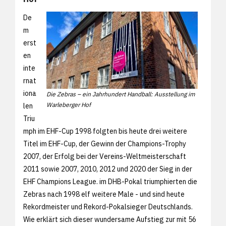
De
m
erst
en
inte
rnat
iona
Die Zebras – ein Jahrhundert Handball: Ausstellung im
Warleberger Hof
len
Triu
mph im EHF-Cup 1998 folgten bis heute drei weitere
Titel im EHF-Cup, der Gewinn der Champions-Trophy
2007, der Erfolg bei der Vereins-Weltmeisterschaft
2011 sowie 2007, 2010, 2012 und 2020 der Sieg in der
EHF Champions League. im DHB-Pokal triumphierten die
Zebras nach 1998 elf weitere Male - und sind heute
Rekordmeister und Rekord-Pokalsieger Deutschlands.
Wie erklärt sich dieser wundersame Aufstieg zur mit 56