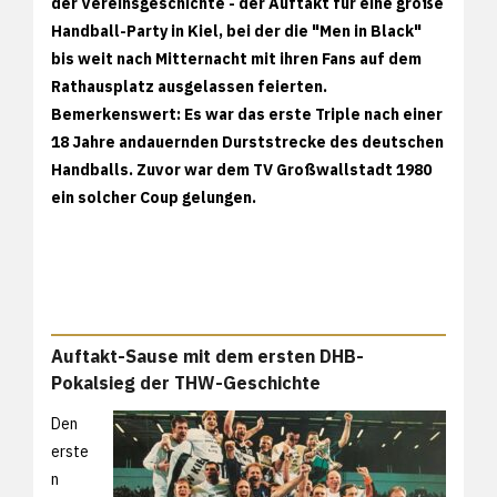
der Vereinsgeschichte - der Auftakt für eine große
Handball-Party in Kiel, bei der die "Men in Black"
bis weit nach Mitternacht mit ihren Fans auf dem
Rathausplatz ausgelassen feierten.
Bemerkenswert: Es war das erste Triple nach einer
18 Jahre andauernden Durststrecke des deutschen
Handballs. Zuvor war dem TV Großwallstadt 1980
ein solcher Coup gelungen.
Auftakt-Sause mit dem ersten DHB-
Pokalsieg der THW-Geschichte
Den
erste
n