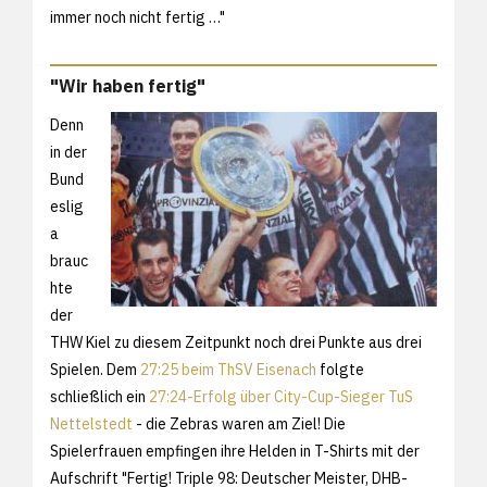
immer noch nicht fertig …"
"Wir haben fertig"
Denn
in der
Bund
eslig
a
brauc
hte
der
THW Kiel zu diesem Zeitpunkt noch drei Punkte aus drei
Spielen. Dem
27:25 beim ThSV Eisenach
folgte
schließlich ein
27:24-Erfolg über City-Cup-Sieger TuS
Nettelstedt
- die Zebras waren am Ziel! Die
Spielerfrauen empfingen ihre Helden in T-Shirts mit der
Aufschrift "Fertig! Triple 98: Deutscher Meister, DHB-