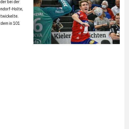
der bei der
ndorf-Holte,
ntwickelte.
tdem in 101