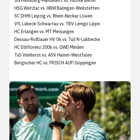
SG Flensburg-Handewitt vs. Füchse Berlin
HSG Wetzlar vs. HBW Balingen-Weilstetten
SC DHfK Leipzig vs. Rhein-Neckar Löwen
VfL Lübeck-Schwartau vs. TBV Lemgo Lippe
HC Erlangen vs. MT Melsungen
Dessau-Roßlauer HV 06 vs. TuS N-Lübbecke
HC Elbflorenz 2006 vs. GWD Minden
TuS Vinnhorst vs. ASV Hamm-Westfalen
Bergischer HC vs. FRISCH AUF! Göppingen