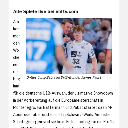
Alle Spiele live bei ehftv.com
Am
kom
men
den
Wo
che
nen
de
Drittes Jung-Zebra im DHB-Bunde: Jarnes Faust
beg
innt
für die deutsche U18-Auswahl der ultimative Showdown
in der Vorbereitung auf die Europameisterschaft in
Montenegro. Für Battermann und Pabst startet das EM-
Abenteuer aber erst einmal in Schwarz-Weiß: Am frühen
Sonntagmorgen sind sie beim Fotoshooting für die Profis