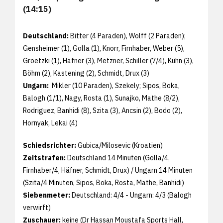
(14:15)
Deutschland:
Bitter (4 Paraden), Wolff (2 Paraden);
Gensheimer (1), Golla (1), Knorr, Firnhaber, Weber (5),
Groetzki (1), Häfner (3), Metzner, Schiller (7/4), Kühn (3),
Böhm (2), Kastening (2), Schmidt, Drux (3)
Ungarn:
Mikler (10 Paraden), Szekely; Sipos, Boka,
Balogh (1/1), Nagy, Rosta (1), Sunajko, Mathe (8/2),
Rodriguez, Banhidi (8), Szita (3), Ancsin (2), Bodo (2),
Hornyak, Lekai (4)
Schiedsrichter:
Gubica/Milosevic (Kroatien)
Zeitstrafen:
Deutschland 14 Minuten (Golla/4,
Firnhaber/4, Häfner, Schmidt, Drux) / Ungarn 14 Minuten
(Szita/4 Minuten, Sipos, Boka, Rosta, Mathe, Banhidi)
Siebenmeter:
Deutschland: 4/4 - Ungarn: 4/3 (Balogh
verwirft)
Zuschauer:
keine (Dr Hassan Moustafa Sports Hall,