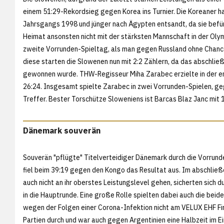
einem 51:29-Rekordsieg gegen Korea ins Turnier. Die Koreaner h
Jahrsgangs 1998 und jünger nach Ägypten entsandt, da sie befü
Heimat ansonsten nicht mit der stärksten Mannschaft in der Olym
zweite Vorrunden-Spieltag, als man gegen Russland ohne Chance
diese starten die Slowenen nun mit 2:2 Zählern, da das abschlie
gewonnen wurde. THW-Regisseur Miha Zarabec erzielte in der 
26:24. Insgesamt spielte Zarabec in zwei Vorrunden-Spielen, gege
Treffer. Bester Torschütze Sloweniens ist Barcas Blaz Janc mit 1
Dänemark souverän
Souverän "pflügte" Titelverteidiger Dänemark durch die Vorrunde
fiel beim 39:19 gegen den Kongo das Resultat aus. Im abschlie
auch nicht an ihr oberstes Leistungslevel gehen, sicherten sich 
in die Hauptrunde. Eine große Rolle spielten dabei auch die beid
wegen der Folgen einer Corona-Infektion nicht am VELUX EHF Fina
Partien durch und war auch gegen Argentinien eine Halbzeit im E