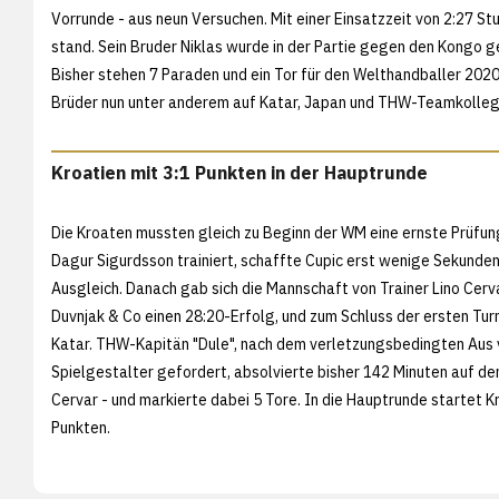
Vorrunde - aus neun Versuchen. Mit einer Einsatzzeit von 2:27 St
stand. Sein Bruder Niklas wurde in der Partie gegen den Kongo g
Bisher stehen 7 Paraden und ein Tor für den Welthandballer 2020
Brüder nun unter anderem auf Katar, Japan und THW-Teamkolleg
Kroatien mit 3:1 Punkten in der Hauptrunde
Die Kroaten mussten gleich zu Beginn der WM eine ernste Prüf
Dagur Sigurdsson trainiert, schaffte Cupic erst wenige Sekunde
Ausgleich. Danach gab sich die Mannschaft von Trainer Lino Cer
Duvnjak & Co einen 28:20-Erfolg, und zum Schluss der ersten Tu
Katar. THW-Kapitän "Dule", nach dem verletzungsbedingten Aus v
Spielgestalter gefordert, absolvierte bisher 142 Minuten auf dem
Cervar - und markierte dabei 5 Tore. In die Hauptrunde startet Kr
Punkten.