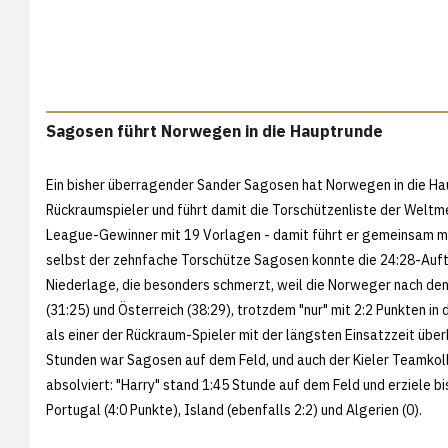
Sagosen führt Norwegen in die Hauptrunde
Ein bisher überragender Sander Sagosen hat Norwegen in die Haup
Rückraumspieler und führt damit die Torschützenliste der Weltm
League-Gewinner mit 19 Vorlagen - damit führt er gemeinsam mi
selbst der zehnfache Torschütze Sagosen konnte die 24:28-Aufta
Niederlage, die besonders schmerzt, weil die Norweger nach d
(31:25) und Österreich (38:29), trotzdem "nur" mit 2:2 Punkten i
als einer der Rückraum-Spieler mit der längsten Einsatzzeit übe
Stunden war Sagosen auf dem Feld, und auch der Kieler Teamkolle
absolviert: "Harry" stand 1:45 Stunde auf dem Feld und erziele b
Portugal (4:0 Punkte), Island (ebenfalls 2:2) und Algerien (0).