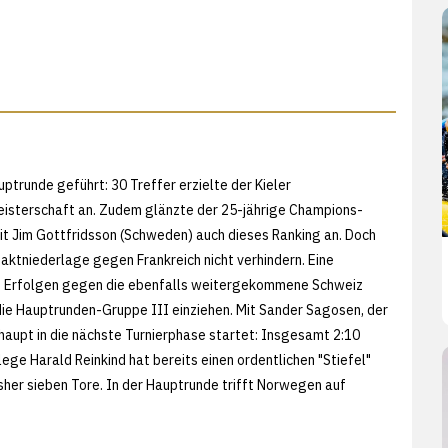
trunde geführt: 30 Treffer erzielte der Kieler
eisterschaft an. Zudem glänzte der 25-jährige Champions-
t Jim Gottfridsson (Schweden) auch dieses Ranking an. Doch
ktniederlage gegen Frankreich nicht verhindern. Eine
en Erfolgen gegen die ebenfalls weitergekommene Schweiz
n die Hauptrunden-Gruppe III einziehen. Mit Sander Sagosen, der
rhaupt in die nächste Turnierphase startet: Insgesamt 2:10
ge Harald Reinkind hat bereits einen ordentlichen "Stiefel"
isher sieben Tore. In der Hauptrunde trifft Norwegen auf