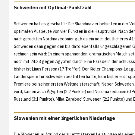
Schweden mit Optimal-Punktzahl
Schweden hat es geschafft: Die Skandinavier behielten in der V
optimalen Ausbeute von vier Punkten in die Hauptrunde. Nach de
nachgerückten Nordmazedonier gab es ein noch deutlicheres 41:
Schweden dann gegen den bis dato ebenfalls ungeschlagenen Gas
rechnen sein wird: In einem spannenden, dramatischen Match set
noch mit 24:23 gegen Ägypten durch. Eine Parade in der Schluss
bisher ist Linus Persson (17 Treffer). Der Kieler Champions-Leag
Länderspiele für Schweden bestritten hatte, kam bisher erst spo
Premiere bei seiner ersten Weltmeisterschaft. Neben Schweden,
wird, kamen auch Ägypten (2:2 Punkte) und Nordmazedonien (0 Pu
Russland (3:1 Punkte), Miha Zarabec' Slowenen (2:2 Punkte) und B
Slowenien mit einer ärgerlichen Niederlage
Die Slowenen, aufgrund der zuletzt starken Leistungen als einer