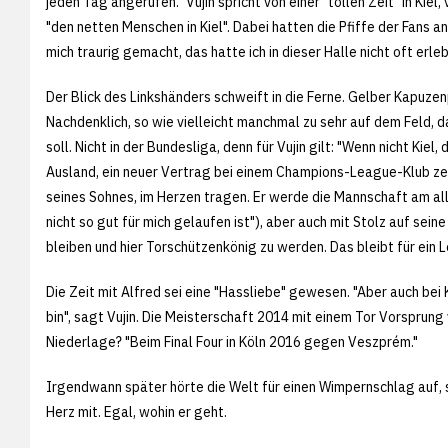
jeden Tag angerufen." Vujin spricht von einer "tollen Zeit" in K
"den netten Menschen in Kiel". Dabei hatten die Pfiffe der Fans a
mich traurig gemacht, das hatte ich in dieser Halle nicht oft erleb
Der Blick des Linkshänders schweift in die Ferne. Gelber Kapuzenp
Nachdenklich, so wie vielleicht manchmal zu sehr auf dem Feld, 
soll. Nicht in der Bundesliga, denn für Vujin gilt: "Wenn nicht Kie
Ausland, ein neuer Vertrag bei einem Champions-League-Klub zeic
seines Sohnes, im Herzen tragen. Er werde die Mannschaft am alle
nicht so gut für mich gelaufen ist"), aber auch mit Stolz auf sein
bleiben und hier Torschützenkönig zu werden. Das bleibt für ein 
Die Zeit mit Alfred sei eine "Hassliebe" gewesen. "Aber auch bei 
bin", sagt Vujin. Die Meisterschaft 2014 mit einem Tor Vorsprung
Niederlage? "Beim Final Four in Köln 2016 gegen Veszprém."
Irgendwann später hörte die Welt für einen Wimpernschlag auf, si
Herz mit. Egal, wohin er geht.