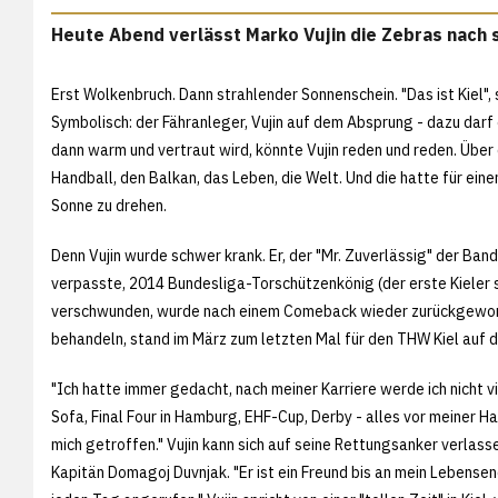
Heute Abend verlässt Marko Vujin die Zebras nach 
Erst Wolkenbruch. Dann strahlender Sonnenschein. "Das ist Kiel",
Symbolisch: der Fähranleger, Vujin auf dem Absprung - dazu darf
dann warm und vertraut wird, könnte Vujin reden und reden. Über
Handball, den Balkan, das Leben, die Welt. Und die hatte für ei
Sonne zu drehen.
Denn Vujin wurde schwer krank. Er, der "Mr. Zuverlässig" der Band
verpasste, 2014 Bundesliga-Torschützenkönig (der erste Kieler 
verschwunden, wurde nach einem Comeback wieder zurückgeworfen
behandeln, stand im März zum letzten Mal für den THW Kiel auf 
"Ich hatte immer gedacht, nach meiner Karriere werde ich nicht v
Sofa, Final Four in Hamburg, EHF-Cup, Derby - alles vor meiner Ha
mich getroffen." Vujin kann sich auf seine Rettungsanker verlasse
Kapitän Domagoj Duvnjak. "Er ist ein Freund bis an mein Lebense