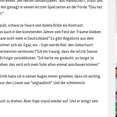
iel, von einem "perfekten Gesamtpaket" aus Mannschaft, Stadt und
n ihm genagt in seinen letzten Spielzeiten an der Förde. "Das hat
t."
ulli, schwarze Haare und dunkle Brille als Kontrast.
das auch in den kommenden Jahren sein Feld der Träume bleiben
l, dann nicht mehr in Deutschland." Es gibt Angebote aus dem
hnet sich ab. Egal, wo - Vujin werde Kiel, den Geburtsort
rmeisten vermissen ("Ich bin traurig, dass die letzte Saison
e Erfolge zurückblicken: "Ich hätte nie gedacht, so lange zu
Leben, das wird sich mein Sohn alles einmal anschauen können."
Kritik habe ich in seinen Augen immer gesehen, dass ich wichtig
 vor den Löwen war "unglaublich". Und die schlimmste
ch zu drehen. Aber Vujin stand wieder auf. Und er bringt sein