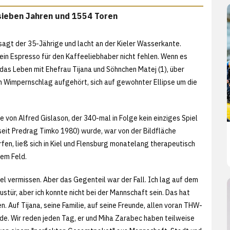
sieben Jahren und 1554 Toren
 sagt der 35-Jährige und lacht an der Kieler Wasserkante.
 ein Espresso für den Kaffeeliebhaber nicht fehlen. Wenn es
 das Leben mit Ehefrau Tijana und Söhnchen Matej (1), über
nen Wimpernschlag aufgehört, sich auf gewohnter Ellipse um die
e von Alfred Gislason, der 340-mal in Folge kein einziges Spiel
seit Predrag Timko 1980) wurde, war von der Bildfläche
, ließ sich in Kiel und Flensburg monatelang therapeutisch
dem Feld.
iel vermissen. Aber das Gegenteil war der Fall. Ich lag auf dem
ustür, aber ich konnte nicht bei der Mannschaft sein. Das hat
n. Auf Tijana, seine Familie, auf seine Freunde, allen voran THW-
nde. Wir reden jeden Tag, er und Miha Zarabec haben teilweise