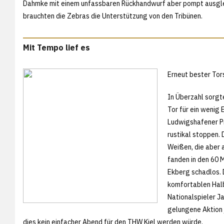
Dahmke mit einem unfassbaren Rückhandwurf aber pompt ausglei
brauchten die Zebras die Unterstützung von den Tribünen.
Mit Tempo lief es
Erneut bester Tor
In Überzahl sorgt
Tor für ein wenig 
Ludwigshafener Pr
rustikal stoppen.
Weißen, die aber a
fanden in den 60 M
Ekberg schadlos. D
komfortablen Halbz
Nationalspieler J
gelungene Aktion 
dies kein einfacher Abend für den THW Kiel werden würde.