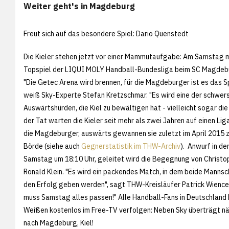
Weiter geht's in Magdeburg
Freut sich auf das besondere Spiel: Dario Quenstedt
Die Kieler stehen jetzt vor einer Mammutaufgabe: Am Samstag m
Topspiel der LIQUI MOLY Handball-Bundesliga beim SC Magdebu
"Die Getec Arena wird brennen, für die Magdeburger ist es das Sp
weiß Sky-Experte Stefan Kretzschmar. "Es wird eine der schwer
Auswärtshürden, die Kiel zu bewältigen hat - vielleicht sogar die
der Tat warten die Kieler seit mehr als zwei Jahren auf einen Li
die Magdeburger, auswärts gewannen sie zuletzt im April 2015 z
Börde (siehe auch
Gegnerstatistik im THW-Archiv
). Anwurf in de
Samstag um 18:10 Uhr, geleitet wird die Begegnung von Christo
Ronald Klein. "Es wird ein packendes Match, in dem beide Mannsc
den Erfolg geben werden", sagt THW-Kreisläufer Patrick Wiencek
muss Samstag alles passen!" Alle Handball-Fans in Deutschlan
Weißen kostenlos im Free-TV verfolgen: Neben Sky überträgt näm
nach Magdeburg, Kiel!