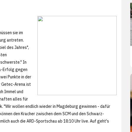
üssen sie im
rg antreten.
iel des Jahres",
sten
 schwerste." In
ga-Erfolg gegen
wei Punkte in der
r Getec-Arena ist
ph Immel und
haften alles für
. "Wir wollen endlich wieder in Magdeburg gewinnen - dafür
d können den Kracher zwischen dem SCM und den Schwarz-
lich auch die ARD-Sportschau ab 18:10 Uhr live. Auf geht's