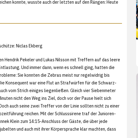
chen konnte, wusste auch der letzten auf den Rängen: Heute
schütze: Niclas Ekberg
en Hendrik Pekeler und Lukas Nilsson mit Treffern auf das leere
Entlastung. Und immer dann, wenn es schnell ging, hatten die
obleme: Sie konnten die Zebras meist nur regelwidrig bis
 Die Konsequent war eine Flut an Strafwürfen für die Schwarz-
uch vom Strich einiges liegenließen. Gleich vier Siebenmeter
inuten nicht den Weg ins Ziel, doch vor der Pause hielt sich
och auch seine zwei Treffer von der Linie sollten nicht zu einer
eitführung reichen. Mit der Schlusssirene traf der Junioren-
annek Klein zum 14:15-Anschluss der Gäste, die über jede
jubelten und auch mit ihrer Körpersprache klar machten, dass