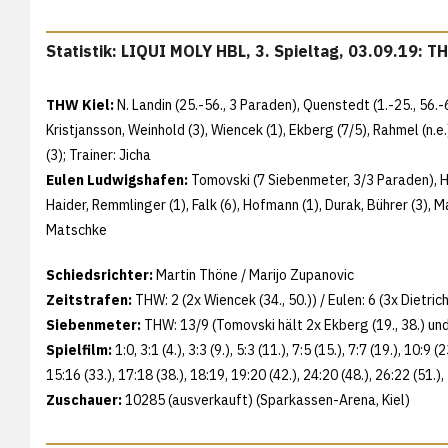
Statistik: LIQUI MOLY HBL, 3. Spieltag, 03.09.19: T
THW Kiel:
N. Landin (25.-56., 3 Paraden), Quenstedt (1.-25., 56.-60
Kristjansson, Weinhold (3), Wiencek (1), Ekberg (7/5), Rahmel (n.e.)
(3); Trainer: Jicha
Eulen Ludwigshafen:
Tomovski (7 Siebenmeter, 3/3 Paraden), Han
Haider, Remmlinger (1), Falk (6), Hofmann (1), Durak, Bührer (3), Map
Matschke
Schiedsrichter:
Martin Thöne / Marijo Zupanovic
Zeitstrafen:
THW: 2 (2x Wiencek (34., 50.)) / Eulen: 6 (3x Dietrich
Siebenmeter:
THW: 13/9 (Tomovski hält 2x Ekberg (19., 38.) und 
Spielfilm:
1:0, 3:1 (4.), 3:3 (9.), 5:3 (11.), 7:5 (15.), 7:7 (19.), 10:9 
15:16 (33.), 17:18 (38.), 18:19, 19:20 (42.), 24:20 (48.), 26:22 (51.),
Zuschauer:
10285 (ausverkauft) (Sparkassen-Arena, Kiel)