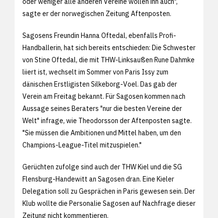
oder weniger alle anderen Vereine wollen ihn auch",
sagte er der norwegischen Zeitung Aftenposten.
Sagosens Freundin Hanna Oftedal, ebenfalls Profi-
Handballerin, hat sich bereits entschieden: Die Schwester
von Stine Oftedal, die mit THW-Linksaußen Rune Dahmke
liiert ist, wechselt im Sommer von Paris Issy zum
dänischen Erstligisten Silkeborg-Voel. Das gab der
Verein am Freitag bekannt. Für Sagosen kommen nach
Aussage seines Beraters "nur die besten Vereine der
Welt" infrage, wie Theodorsson der Aftenposten sagte.
"Sie müssen die Ambitionen und Mittel haben, um den
Champions-League-Titel mitzuspielen."
Gerüchten zufolge sind auch der THW Kiel und die SG
Flensburg-Handewitt an Sagosen dran. Eine Kieler
Delegation soll zu Gesprächen in Paris gewesen sein. Der
Klub wollte die Personalie Sagosen auf Nachfrage dieser
Zeitung nicht kommentieren.