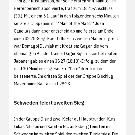
Thorgeir Kristjansson, der seine ersten WM-Minuten im
Herrenbereich absolvierte, traf zum 18:21-Anschluss
(38.). Mit einem 5:1-Lauf in den folgenden sechs Minuten
setzte sich Spanien mit "Man of the Match" Joan
Canellas dann aber entscheid ab und feierte am Ende
einen 32:25-Sieg. Ebenfalls zum zweiten Mal erfolgreich
war Domagoj Duvnjak mit Kroatien: Gegen die vom
ehemaligen Bundestrainer Dagur Sigurdsson betreuten
Japaner gab es einen 35:27 (18:13)-Erfolg, zu dem der
rund 30 Minuten eingesetzte "Dule" drei Treffer
beisteuerte. Im dritten Spiel der der Gruppe B schlug
Mazedonien Bahrain mit 28:23.
Schweden feiert zweiten Sieg
In der Gruppe D sind zwei Kieler auf Hauptrunden-Kurs:
Lukas Nilsson und Kapitän Niclas Ekberg feierten mit
Schweden im zweiten Spiel den zweiten Turniersieg. Die