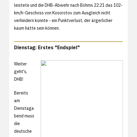
leistete und die DHB-Abwehr nach Böhms 22:21 das 102-
km/h-Geschoss von Kosorotov zum Ausgleich nicht
verhindern konnte - ein Punktverlust, der ärgerlicher
kaum hätte sein können.
Dienstag: Erstes "Endspiel"
Weiter
geht's,
DHB!
Bereits
am
Dienstaga
bend muss
die
deutsche