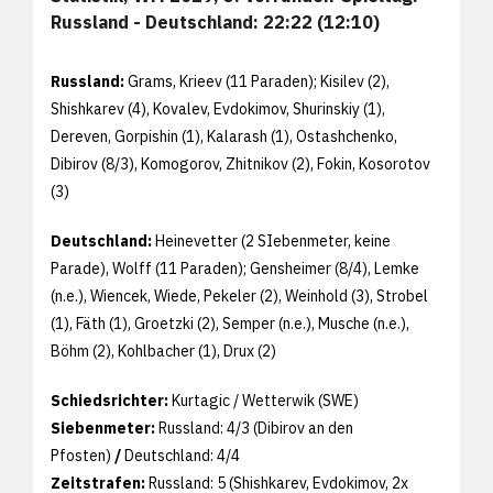
Russland - Deutschland: 22:22 (12:10)
Russland:
Grams, Krieev (11 Paraden); Kisilev (2),
Shishkarev (4), Kovalev, Evdokimov, Shurinskiy (1),
Dereven, Gorpishin (1), Kalarash (1), Ostashchenko,
Dibirov (8/3), Komogorov, Zhitnikov (2), Fokin, Kosorotov
(3)
Deutschland:
Heinevetter (2 SIebenmeter, keine
Parade), Wolff (11 Paraden); Gensheimer (8/4), Lemke
(n.e.), Wiencek, Wiede, Pekeler (2), Weinhold (3), Strobel
(1), Fäth (1), Groetzki (2), Semper (n.e.), Musche (n.e.),
Böhm (2), Kohlbacher (1), Drux (2)
Schiedsrichter:
Kurtagic / Wetterwik (SWE)
Siebenmeter:
Russland: 4/3 (Dibirov an den
Pfosten)
/
Deutschland: 4/4
Zeitstrafen:
Russland: 5 (Shishkarev, Evdokimov, 2x