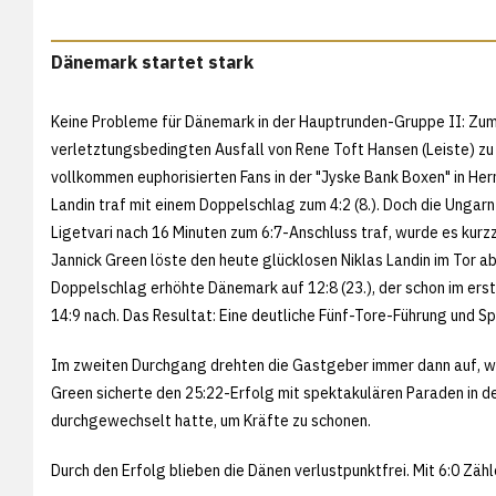
Dänemark startet stark
Keine Probleme für Dänemark in der Hauptrunden-Gruppe II: Zum 
verletztungsbedingten Ausfall von Rene Toft Hansen (Leiste) zu 
vollkommen euphorisierten Fans in der "Jyske Bank Boxen" in He
Landin traf mit einem Doppelschlag zum 4:2 (8.). Doch die Ungar
Ligetvari nach 16 Minuten zum 6:7-Anschluss traf, wurde es kurzzei
Jannick Green löste den heute glücklosen Niklas Landin im Tor a
Doppelschlag erhöhte Dänemark auf 12:8 (23.), der schon im ers
14:9 nach. Das Resultat: Eine deutliche Fünf-Tore-Führung und S
Im zweiten Durchgang drehten die Gastgeber immer dann auf, wen
Green sicherte den 25:22-Erfolg mit spektakulären Paraden in d
durchgewechselt hatte, um Kräfte zu schonen.
Durch den Erfolg blieben die Dänen verlustpunktfrei. Mit 6:0 Zähle