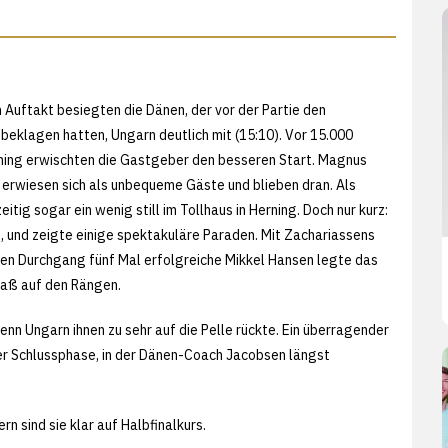
Auftakt besiegten die Dänen, der vor der Partie den
beklagen hatten, Ungarn deutlich mit (15:10). Vor 15.000
rning erwischten die Gastgeber den besseren Start. Magnus
n erwiesen sich als unbequeme Gäste und blieben dran. Als
tig sogar ein wenig still im Tollhaus in Herning. Doch nur kurz:
b, und zeigte einige spektakuläre Paraden. Mit Zachariassens
ten Durchgang fünf Mal erfolgreiche Mikkel Hansen legte das
paß auf den Rängen.
n Ungarn ihnen zu sehr auf die Pelle rückte. Ein überragender
er Schlussphase, in der Dänen-Coach Jacobsen längst
rn sind sie klar auf Halbfinalkurs.