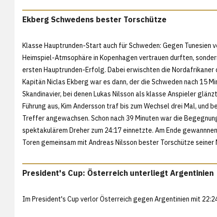
Ekberg Schwedens bester Torschütze
Klasse Hauptrunden-Start auch für Schweden: Gegen Tunesien ver
Heimspiel-Atmsophäre in Kopenhagen vertrauen durften, sondern
ersten Hauptrunden-Erfolg. Dabei erwischten die Nordafrikaner de
Kapitän Niclas Ekberg war es dann, der die Schweden nach 15 Min
Skandinavier, bei denen Lukas Nilsson als klasse Anspieler glän
Führung aus, Kim Andersson traf bis zum Wechsel drei Mal, und b
Treffer angewachsen. Schon nach 39 Minuten war die Begegnung
spektakulärem Dreher zum 24:17 einnetzte. Am Ende gewannnen d
Toren gemeinsam mit Andreas Nilsson bester Torschütze seiner
President's Cup: Österreich unterliegt Argentinien
Im President's Cup verlor Österreich gegen Argentinien mit 22:24