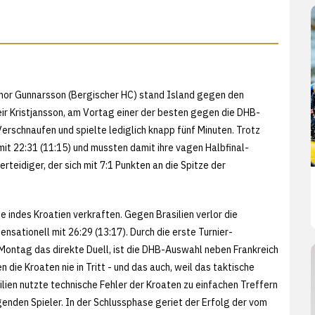
Thor Gunnarsson (Bergischer HC) stand Island gegen den
eir Kristjansson, am Vortag einer der besten gegen die DHB-
schnaufen und spielte lediglich knapp fünf Minuten. Trotz
mit 22:31 (11:15) und mussten damit ihre vagen Halbfinal-
teidiger, der sich mit 7:1 Punkten an die Spitze der
 indes Kroatien verkraften. Gegen Brasilien verlor die
ationell mit 26:29 (13:17). Durch die erste Turnier-
Montag das direkte Duell, ist die DHB-Auswahl neben Frankreich
 die Kroaten nie in Tritt - und das auch, weil das taktische
ilien nutzte technische Fehler der Kroaten zu einfachen Treffern
genden Spieler. In der Schlussphase geriet der Erfolg der vom