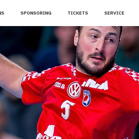
NS
SPONSORING
TICKETS
SERVICE