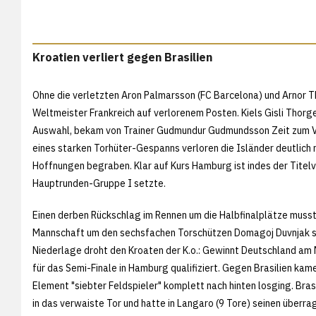
Kroatien verliert gegen Brasilien
Ohne die verletzten Aron Palmarsson (FC Barcelona) und Arnor 
Weltmeister Frankreich auf verlorenem Posten. Kiels Gisli Thorg
Auswahl, bekam von Trainer Gudmundur Gudmundsson Zeit zum Ver
eines starken Torhüter-Gespanns verloren die Isländer deutlich 
Hoffnungen begraben. Klar auf Kurs Hamburg ist indes der Titelver
Hauptrunden-Gruppe I setzte.
Einen derben Rückschlag im Rennen um die Halbfinalplätze musste
Mannschaft um den sechsfachen Torschützen Domagoj Duvnjak sens
Niederlage droht den Kroaten der K.o.: Gewinnt Deutschland am 
für das Semi-Finale in Hamburg qualifiziert. Gegen Brasilien kamen
Element "siebter Feldspieler" komplett nach hinten losging. Bras
in das verwaiste Tor und hatte in Langaro (9 Tore) seinen überra