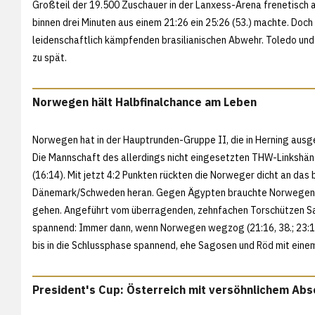
Großteil der 19.500 Zuschauer in der Lanxess-Arena frenetisch a
binnen drei Minuten aus einem 21:26 ein 25:26 (53.) machte. Doch 
leidenschaftlich kämpfenden brasilianischen Abwehr. Toledo und
zu spät.
Norwegen hält Halbfinalchance am Leben
Norwegen hat in der Hauptrunden-Gruppe II, die in Herning ausg
Die Mannschaft des allerdings nicht eingesetzten THW-Linkshän
(16:14). Mit jetzt 4:2 Punkten rückten die Norweger dicht an das
Dänemark/Schweden heran. Gegen Ägypten brauchte Norwegen ein
gehen. Angeführt vom überragenden, zehnfachen Torschützen San
spannend: Immer dann, wenn Norwegen wegzog (21:16, 38.; 23:19,
bis in die Schlussphase spannend, ehe Sagosen und Röd mit eine
President's Cup: Österreich mit versöhnlichem Abs